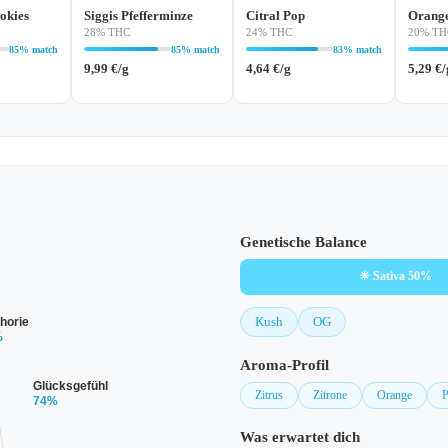
okies
Siggis Pfefferminze
Citral Pop
Orang
28% THC
24% THC
20% TH
85% match
85% match
83% match
9,99
€
/g
4,64
€
/g
5,29
€
/
Genetische Balance
☀ Sativa 50%
Kush
OG
horie
%
Aroma-Profil
Glücksgefühl
Zitrus
Zitrone
Orange
P
74%
Was erwartet dich