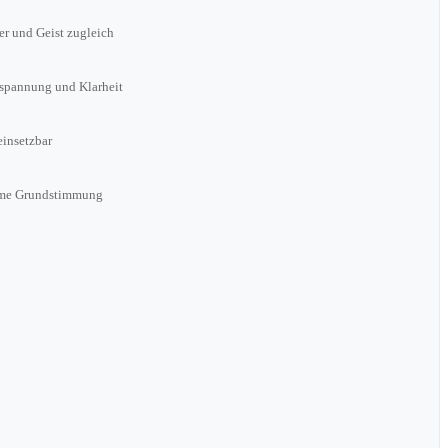
r und Geist zugleich
spannung und Klarheit
einsetzbar
hme Grundstimmung