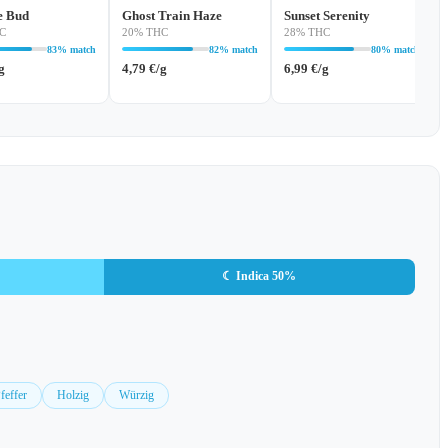
e Bud
Ghost Train Haze
Sunset Serenity
C
20% THC
28% THC
83% match
82% match
80% match
g
4,79
€
/g
6,99
€
/g
☾ Indica 50%
feffer
Holzig
Würzig