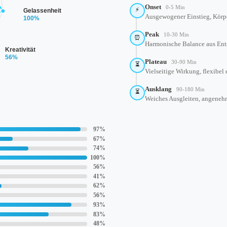
Onset
0-5 Min
⚡
Gelassenheit
Ausgewogener Einstieg, Körpe
100%
Peak
10-30 Min
⏰
Harmonische Balance aus Ent
Kreativität
56%
Plateau
30-90 Min
⏳
Vielseitige Wirkung, flexibel 
Ausklang
90-180 Min
⏳
Weiches Ausgleiten, angene
97%
67%
74%
100%
56%
41%
62%
56%
93%
83%
48%