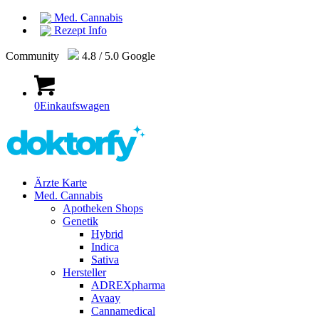
Med. Cannabis
Rezept Info
Community
4.8 / 5.0 Google
0
Einkaufswagen
Ärzte Karte
Med. Cannabis
Apotheken Shops
Genetik
Hybrid
Indica
Sativa
Hersteller
ADREXpharma
Avaay
Cannamedical