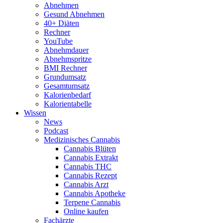
Abnehmen
Gesund Abnehmen
40+ Diäten
Rechner
YouTube
Abnehmdauer
Abnehmspritze
BMI Rechner
Grundumsatz
Gesamtumsatz
Kalorienbedarf
Kalorientabelle
Wissen
News
Podcast
Medizinisches Cannabis
Cannabis Blüten
Cannabis Extrakt
Cannabis THC
Cannabis Rezept
Cannabis Arzt
Cannabis Apotheke
Terpene Cannabis
Online kaufen
Fachärzte