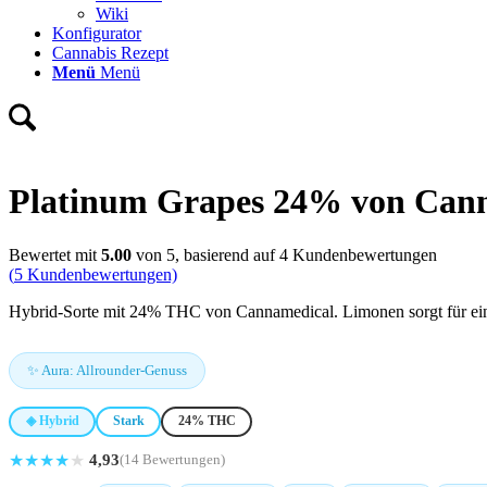
Wiki
Konfigurator
Cannabis Rezept
Menü
Menü
Platinum Grapes 24% von Can
Bewertet mit
5.00
von 5, basierend auf
4
Kundenbewertungen
(
5
Kundenbewertungen)
Hybrid-Sorte mit 24% THC von Cannamedical. Limonen sorgt für eine 
✨ Aura: Allrounder-Genuss
◈ Hybrid
Stark
24% THC
★
★
★
★
★
4,93
(14 Bewertungen)