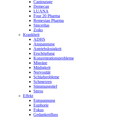
Cantourage
Demecan
LUANA
Four 20 Pharma
Remexian Pharma
Sinceritas
Zoiks
Krankheit
ADHS
Anspannung
Antriebslosigkeit
Erschöpfung
Konzentrationsprobleme
Migräne
Müdigkeit
Nervosität
Schlafprobleme
Schmerzen
Stimmungstief
Stress
Effekt
Entspannung
Euphorie
Fokus
Gedankenfluss