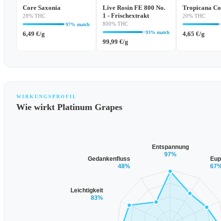
Core Saxonia
Live Rosin FE 800 No.
Tropicana Co
1 - Frischextrakt
28% THC
20% THC
800% THC
97% match
93% match
6,49
€
/g
4,65
€
/g
99,99
€
/g
WIRKUNGSPROFIL
Wie wirkt Platinum Grapes
Entspannung
97%
Gedankenfluss
Eup
48%
67
Leichtigkeit
83%