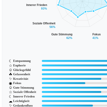
Innerer Frieden
93%
Soziale Offenheit
56%
Gute Stimmung
Fokus
62%
41%
☾
Entspannung
☆
Euphorie
☺
Glücksgefühl
☘
Gelassenheit
✨
Kreativität
◉
Fokus
☺
Gute Stimmung
☆
Soziale Offenheit
☾
Innerer Frieden
☁
Leichtigkeit
✨
Gedankenfluss