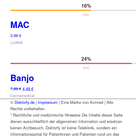
8,49 €
5,48 €.
16%
THC
MAC
3,99
€
LUANA
24%
THC
Banjo
Ursprünglicher
Aktueller
7,99
€
4,49
€
Preis
Preis
Cannamedical
war:
ist:
©
Doktorfy.de
|
Impressum
| Eine Marke von Avimed | Alle
7,99 €
4,49 €.
Rechte vorbehalten.
* Rechtliche und medizinische Hinweise Die Inhalte dieser Seite
dienen ausschließlich der allgemeinen Information und ersetzen
keinen Arztbesuch. Doktorfy ist keine Teleklinik, sondern ein
Informationsportal für Patientinnen und Patienten rund um das