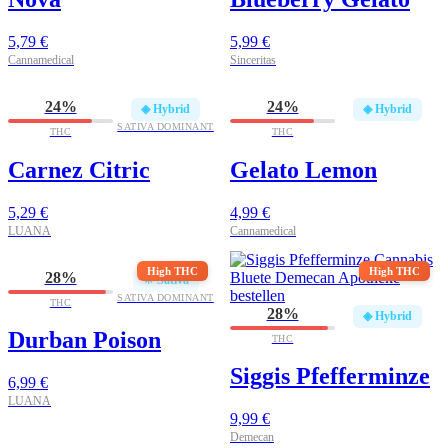
5,79
€
5,99
€
Cannamedical
Sinceritas
24%
24%
◈ Hybrid
◈ Hybrid
SATIVA DOMINANT
THC
THC
Carnez Citric
Gelato Lemon
5,29
€
4,99
€
LUANA
Cannamedical
High THC
High THC
28%
☀ Sativa
SATIVA DOMINANT
THC
28%
◈ Hybrid
Durban Poison
THC
Siggis Pfefferminze
6,99
€
LUANA
9,99
€
Demecan