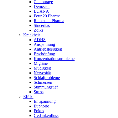
Cantourage
Demecan
LUANA
Four 20 Pharma
Remexian Pharma
Sinceritas
Zoiks
Krankheit
ADHS
Anspannung
Antriebslosigkeit
Erschöpfung
Konzentrationsprobleme
Migräne
Müdigkeit
Nervosität
Schlafprobleme
Schmerzen
Stimmungstief
Stress
Effekt
Entspannung
Euphorie
Fokus
Gedankenfluss