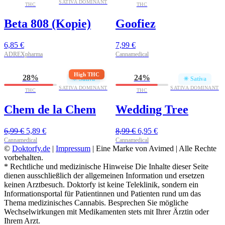
SATIVA DOMINANT
THC
THC
Beta 808 (Kopie)
Goofiez
6,85
€
7,99
€
ADREXpharma
Cannamedical
High THC
28%
24%
☀ Sativa
☀ Sativa
SATIVA DOMINANT
SATIVA DOMINANT
THC
THC
Chem de la Chem
Wedding Tree
Ursprünglicher
Aktueller
Ursprünglicher
Aktueller
6,99
€
5,89
€
8,99
€
6,95
€
Preis
Preis
Preis
Preis
Cannamedical
Cannamedical
©
Doktorfy.de
war:
ist:
|
Impressum
| Eine Marke von Avimed | Alle Rechte
war:
ist:
vorbehalten.
6,99 €
5,89 €.
8,99 €
6,95 €.
* Rechtliche und medizinische Hinweise Die Inhalte dieser Seite
dienen ausschließlich der allgemeinen Information und ersetzen
keinen Arztbesuch. Doktorfy ist keine Teleklinik, sondern ein
Informationsportal für Patientinnen und Patienten rund um das
Thema medizinisches Cannabis. Besprechen Sie mögliche
Wechselwirkungen mit Medikamenten stets mit Ihrer Ärztin oder
Ihrem Arzt.