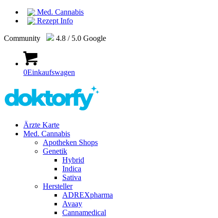
Med. Cannabis
Rezept Info
Community
4.8 / 5.0 Google
0
Einkaufswagen
Ärzte Karte
Med. Cannabis
Apotheken Shops
Genetik
Hybrid
Indica
Sativa
Hersteller
ADREXpharma
Avaay
Cannamedical