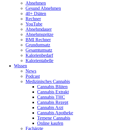
Abnehmen
Gesund Abnehmen
40+ Diäten
Rechner
YouTube
Abnehmdauer
Abnehmspritze
BMI Rechner
Grundumsatz
Gesamtumsatz
Kalorienbedarf
Kalorientabelle
Wissen
News
Podcast
Medizinisches Cannabis
Cannabis Blüten
Cannabis Extrakt
Cannabis THC
Cannabis Rezept
Cannabis Arzt
Cannabis Apotheke
Terpene Cannabis
Online kaufen
Fachärzte