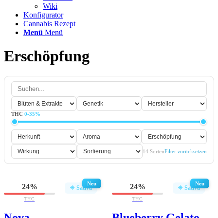
Wiki
Konfigurator
Cannabis Rezept
Menü
Menü
Erschöpfung
THC
0-35%
14
Sorten
Filter zurücksetzen
Neu
Neu
24%
24%
☀ Sativa
☀ Sativa
THC
THC
Nova
Blueberry Gelato