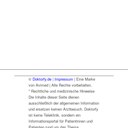
☑ Bequem von Zuhause
anfordern
☑ Versand oder Abholung möglich
☑ DSGVO konform
©
Doktorfy.de
|
Impressum
| Eine Marke
von Avimed | Alle Rechte vorbehalten.
* Rechtliche und medizinische Hinweise
Die Inhalte dieser Seite dienen
ausschließlich der allgemeinen Information
und ersetzen keinen Arztbesuch. Doktorfy
ist keine Teleklinik, sondern ein
Informationsportal für Patientinnen und
Patienten rund um das Thema