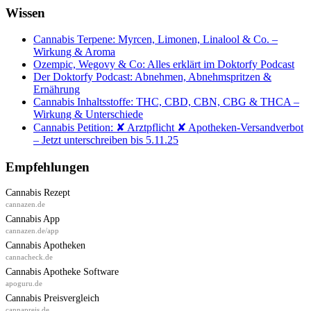
Wissen
Cannabis Terpene: Myrcen, Limonen, Linalool & Co. –
Wirkung & Aroma
Ozempic, Wegovy & Co: Alles erklärt im Doktorfy Podcast
Der Doktorfy Podcast: Abnehmen, Abnehmspritzen &
Ernährung
Cannabis Inhaltsstoffe: THC, CBD, CBN, CBG & THCA –
Wirkung & Unterschiede
Cannabis Petition: ✘ Arztpflicht ✘ Apotheken-Versandverbot
– Jetzt unterschreiben bis 5.11.25
Empfehlungen
Cannabis Rezept
cannazen.de
Cannabis App
cannazen.de/app
Cannabis Apotheken
cannacheck.de
Cannabis Apotheke Software
apoguru.de
Cannabis Preisvergleich
cannapreis.de