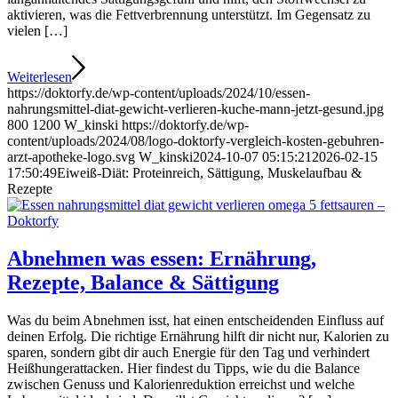
aktivieren, was die Fettverbrennung unterstützt. Im Gegensatz zu
vielen […]
Weiterlesen
https://doktorfy.de/wp-content/uploads/2024/10/essen-
nahrungsmittel-diat-gewicht-verlieren-kuche-mann-jetzt-gesund.jpg
800
1200
W_kinski
https://doktorfy.de/wp-
content/uploads/2024/08/logo-doktorfy-vergleich-kosten-gebuhren-
arzt-apotheke-logo.svg
W_kinski
2024-10-07 05:15:21
2026-02-15
17:50:49
Eiweiß-Diät: Proteinreich, Sättigung, Muskelaufbau &
Rezepte
Abnehmen was essen: Ernährung,
Rezepte, Balance & Sättigung
Was du beim Abnehmen isst, hat einen entscheidenden Einfluss auf
deinen Erfolg. Die richtige Ernährung hilft dir nicht nur, Kalorien zu
sparen, sondern gibt dir auch Energie für den Tag und verhindert
Heißhungerattacken. Hier findest du Tipps, wie du die Balance
zwischen Genuss und Kalorienreduktion erreichst und welche