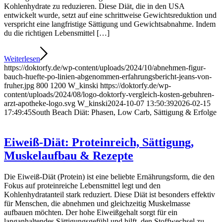
Kohlenhydrate zu reduzieren. Diese Diät, die in den USA
entwickelt wurde, setzt auf eine schrittweise Gewichtsreduktion und
verspricht eine langfristige Sättigung und Gewichtsabnahme. Indem
du die richtigen Lebensmittel […]
Weiterlesen
https://doktorfy.de/wp-content/uploads/2024/10/abnehmen-figur-
bauch-huefte-po-linien-abgenommen-erfahrungsbericht-jeans-von-
fruher.jpg
800
1200
W_kinski
https://doktorfy.de/wp-
content/uploads/2024/08/logo-doktorfy-vergleich-kosten-gebuhren-
arzt-apotheke-logo.svg
W_kinski
2024-10-07 13:50:39
2026-02-15
17:49:45
South Beach Diät: Phasen, Low Carb, Sättigung & Erfolge
Eiweiß-Diät: Proteinreich, Sättigung,
Muskelaufbau & Rezepte
Die Eiweiß-Diät (Protein) ist eine beliebte Ernährungsform, die den
Fokus auf proteinreiche Lebensmittel legt und den
Kohlenhydratanteil stark reduziert. Diese Diät ist besonders effektiv
für Menschen, die abnehmen und gleichzeitig Muskelmasse
aufbauen möchten. Der hohe Eiweißgehalt sorgt für ein
langanhaltendes Sättigungsgefühl und hilft, den Stoffwechsel zu