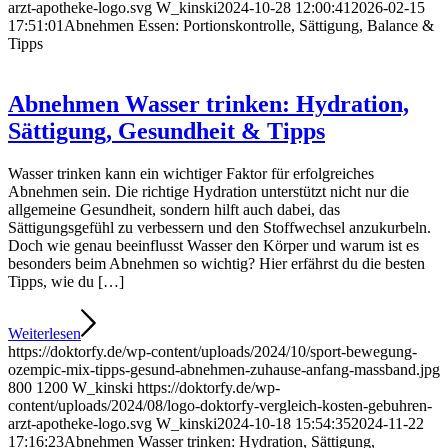
arzt-apotheke-logo.svg
W_kinski
2024-10-28 12:00:41
2026-02-15
17:51:01
Abnehmen Essen: Portionskontrolle, Sättigung, Balance &
Tipps
Abnehmen Wasser trinken: Hydration,
Sättigung, Gesundheit & Tipps
Wasser trinken kann ein wichtiger Faktor für erfolgreiches
Abnehmen sein. Die richtige Hydration unterstützt nicht nur die
allgemeine Gesundheit, sondern hilft auch dabei, das
Sättigungsgefühl zu verbessern und den Stoffwechsel anzukurbeln.
Doch wie genau beeinflusst Wasser den Körper und warum ist es
besonders beim Abnehmen so wichtig? Hier erfährst du die besten
Tipps, wie du […]
Weiterlesen
https://doktorfy.de/wp-content/uploads/2024/10/sport-bewegung-
ozempic-mix-tipps-gesund-abnehmen-zuhause-anfang-massband.jpg
800
1200
W_kinski
https://doktorfy.de/wp-
content/uploads/2024/08/logo-doktorfy-vergleich-kosten-gebuhren-
arzt-apotheke-logo.svg
W_kinski
2024-10-18 15:54:35
2024-11-22
17:16:23
Abnehmen Wasser trinken: Hydration, Sättigung,