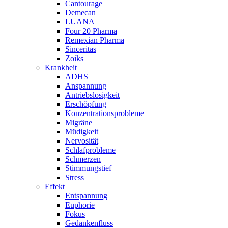
Cantourage
Demecan
LUANA
Four 20 Pharma
Remexian Pharma
Sinceritas
Zoiks
Krankheit
ADHS
Anspannung
Antriebslosigkeit
Erschöpfung
Konzentrationsprobleme
Migräne
Müdigkeit
Nervosität
Schlafprobleme
Schmerzen
Stimmungstief
Stress
Effekt
Entspannung
Euphorie
Fokus
Gedankenfluss