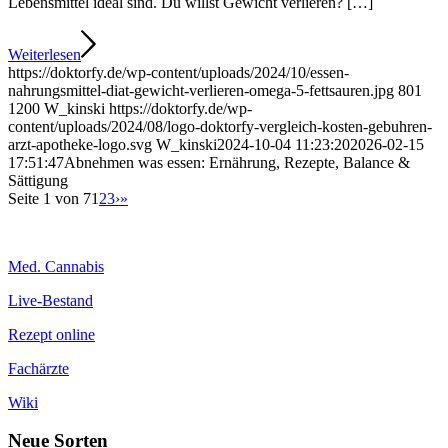
Lebensmittel ideal sind. Du willst Gewicht verlieren? […]
Weiterlesen
https://doktorfy.de/wp-content/uploads/2024/10/essen-
nahrungsmittel-diat-gewicht-verlieren-omega-5-fettsauren.jpg
801
1200
W_kinski
https://doktorfy.de/wp-
content/uploads/2024/08/logo-doktorfy-vergleich-kosten-gebuhren-
arzt-apotheke-logo.svg
W_kinski
2024-10-04 11:23:20
2026-02-15
17:51:47
Abnehmen was essen: Ernährung, Rezepte, Balance &
Sättigung
Seite 1 von 7
1
2
3
›
»
Med. Cannabis
Live-Bestand
Rezept online
Fachärzte
Wiki
Neue Sorten