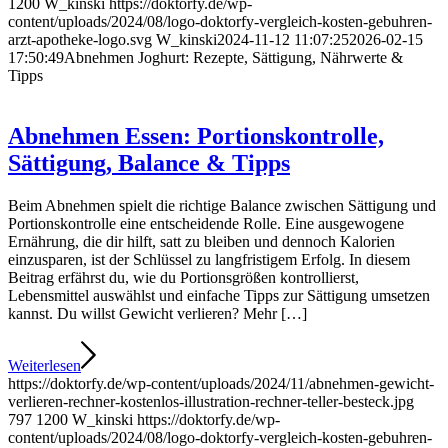
1200
W_kinski
https://doktorfy.de/wp-
content/uploads/2024/08/logo-doktorfy-vergleich-kosten-gebuhren-
arzt-apotheke-logo.svg
W_kinski
2024-11-12 11:07:25
2026-02-15
17:50:49
Abnehmen Joghurt: Rezepte, Sättigung, Nährwerte &
Tipps
Abnehmen Essen: Portionskontrolle,
Sättigung, Balance & Tipps
Beim Abnehmen spielt die richtige Balance zwischen Sättigung und
Portionskontrolle eine entscheidende Rolle. Eine ausgewogene
Ernährung, die dir hilft, satt zu bleiben und dennoch Kalorien
einzusparen, ist der Schlüssel zu langfristigem Erfolg. In diesem
Beitrag erfährst du, wie du Portionsgrößen kontrollierst,
Lebensmittel auswählst und einfache Tipps zur Sättigung umsetzen
kannst. Du willst Gewicht verlieren? Mehr […]
Weiterlesen
https://doktorfy.de/wp-content/uploads/2024/11/abnehmen-gewicht-
verlieren-rechner-kostenlos-illustration-rechner-teller-besteck.jpg
797
1200
W_kinski
https://doktorfy.de/wp-
content/uploads/2024/08/logo-doktorfy-vergleich-kosten-gebuhren-