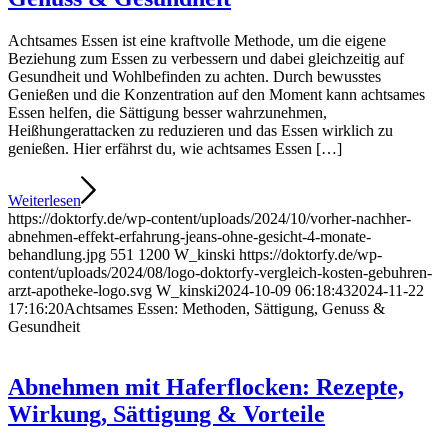
Achtsames Essen ist eine kraftvolle Methode, um die eigene
Beziehung zum Essen zu verbessern und dabei gleichzeitig auf
Gesundheit und Wohlbefinden zu achten. Durch bewusstes
Genießen und die Konzentration auf den Moment kann achtsames
Essen helfen, die Sättigung besser wahrzunehmen,
Heißhungerattacken zu reduzieren und das Essen wirklich zu
genießen. Hier erfährst du, wie achtsames Essen […]
Weiterlesen
https://doktorfy.de/wp-content/uploads/2024/10/vorher-nachher-
abnehmen-effekt-erfahrung-jeans-ohne-gesicht-4-monate-
behandlung.jpg
551
1200
W_kinski
https://doktorfy.de/wp-
content/uploads/2024/08/logo-doktorfy-vergleich-kosten-gebuhren-
arzt-apotheke-logo.svg
W_kinski
2024-10-09 06:18:43
2024-11-22
17:16:20
Achtsames Essen: Methoden, Sättigung, Genuss &
Gesundheit
Abnehmen mit Haferflocken: Rezepte,
Wirkung, Sättigung & Vorteile