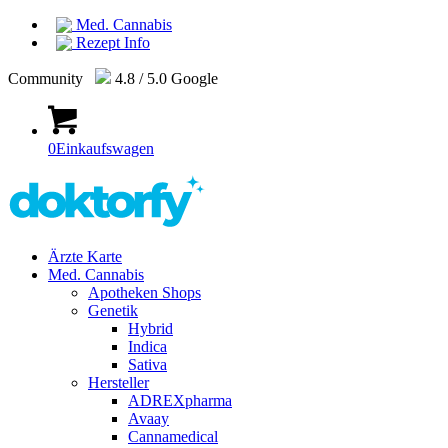
Med. Cannabis
Rezept Info
Community
4.8 / 5.0 Google
0
Einkaufswagen
Ärzte Karte
Med. Cannabis
Apotheken Shops
Genetik
Hybrid
Indica
Sativa
Hersteller
ADREXpharma
Avaay
Cannamedical