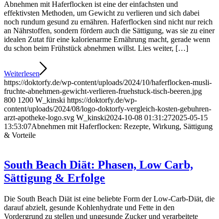
Abnehmen mit Haferflocken ist eine der einfachsten und
effektivsten Methoden, um Gewicht zu verlieren und sich dabei
noch rundum gesund zu ernähren. Haferflocken sind nicht nur reich
an Nährstoffen, sondern fördern auch die Sättigung, was sie zu einer
idealen Zutat für eine kalorienarme Ernährung macht, gerade wenn
du schon beim Frühstück abnehmen willst. Lies weiter, […]
Weiterlesen
https://doktorfy.de/wp-content/uploads/2024/10/haferflocken-musli-
fruchte-abnehmen-gewicht-verlieren-fruehstuck-tisch-beeren.jpg
800
1200
W_kinski
https://doktorfy.de/wp-
content/uploads/2024/08/logo-doktorfy-vergleich-kosten-gebuhren-
arzt-apotheke-logo.svg
W_kinski
2024-10-08 01:31:27
2025-05-15
13:53:07
Abnehmen mit Haferflocken: Rezepte, Wirkung, Sättigung
& Vorteile
South Beach Diät: Phasen, Low Carb,
Sättigung & Erfolge
Die South Beach Diät ist eine beliebte Form der Low-Carb-Diät, die
darauf abzielt, gesunde Kohlenhydrate und Fette in den
Vordergrund zu stellen und ungesunde Zucker und verarbeitete