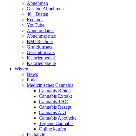
Abnehmen
Gesund Abnehmen
40+ Diäten
Rechner
YouTube
Abnehmdauer
Abnehmspritze
BMI Rechner
Grundumsatz
Gesamtumsatz
Kalorienbedarf
Kalorientabelle
Wissen
News
Podcast
Medizinisches Cannabis
Cannabis Blüten
Cannabis Extrakt
Cannabis THC
Cannabis Rezept
Cannabis Arzt
Cannabis Apotheke
Terpene Cannabis
Online kaufen
Fachärzte