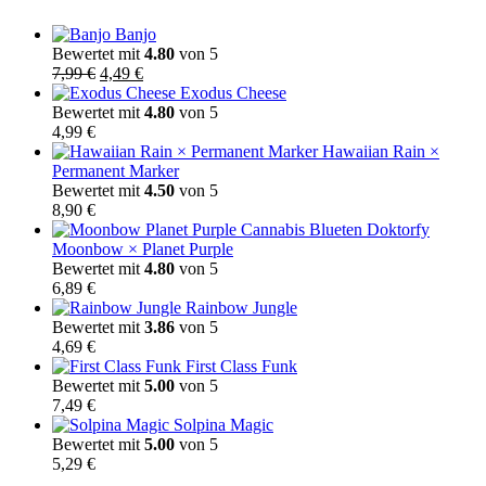
Banjo
Bewertet mit
4.80
von 5
Ursprünglicher
Aktueller
7,99
€
4,49
€
Preis
Preis
Exodus Cheese
war:
ist:
Bewertet mit
4.80
von 5
7,99 €
4,49 €.
4,99
€
Hawaiian Rain ×
Permanent Marker
Bewertet mit
4.50
von 5
8,90
€
Moonbow × Planet Purple
Bewertet mit
4.80
von 5
6,89
€
Rainbow Jungle
Bewertet mit
3.86
von 5
4,69
€
First Class Funk
Bewertet mit
5.00
von 5
7,49
€
Solpina Magic
Bewertet mit
5.00
von 5
5,29
€