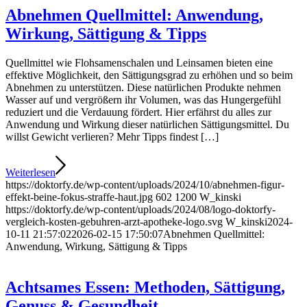
Abnehmen Quellmittel: Anwendung,
Wirkung, Sättigung & Tipps
Quellmittel wie Flohsamenschalen und Leinsamen bieten eine
effektive Möglichkeit, den Sättigungsgrad zu erhöhen und so beim
Abnehmen zu unterstützen. Diese natürlichen Produkte nehmen
Wasser auf und vergrößern ihr Volumen, was das Hungergefühl
reduziert und die Verdauung fördert. Hier erfährst du alles zur
Anwendung und Wirkung dieser natürlichen Sättigungsmittel. Du
willst Gewicht verlieren? Mehr Tipps findest […]
Weiterlesen
https://doktorfy.de/wp-content/uploads/2024/10/abnehmen-figur-
effekt-beine-fokus-straffe-haut.jpg
602
1200
W_kinski
https://doktorfy.de/wp-content/uploads/2024/08/logo-doktorfy-
vergleich-kosten-gebuhren-arzt-apotheke-logo.svg
W_kinski
2024-
10-11 21:57:02
2026-02-15 17:50:07
Abnehmen Quellmittel:
Anwendung, Wirkung, Sättigung & Tipps
Achtsames Essen: Methoden, Sättigung,
Genuss & Gesundheit