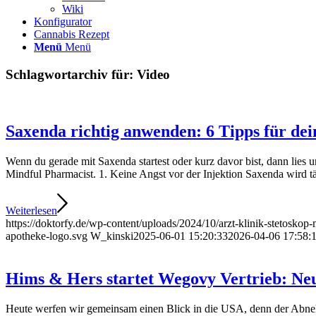
Wiki
Konfigurator
Cannabis Rezept
Menü
Menü
Schlagwortarchiv für:
Video
Saxenda richtig anwenden: 6 Tipps für d
Wenn du gerade mit Saxenda startest oder kurz davor bist, dann lies 
Mindful Pharmacist. 1. Keine Angst vor der Injektion Saxenda wird täg
Weiterlesen
https://doktorfy.de/wp-content/uploads/2024/10/arzt-klinik-stetoskop
apotheke-logo.svg
W_kinski
2025-06-01 15:20:33
2026-04-06 17:58:
Hims & Hers startet Wegovy Vertrieb: Ne
Heute werfen wir gemeinsam einen Blick in die USA, denn der Abn