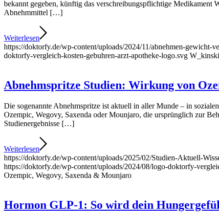
bekannt gegeben, künftig das verschreibungspflichtige Medikament W
Abnehmmittel […]
Weiterlesen
https://doktorfy.de/wp-content/uploads/2024/11/abnehmen-gewicht-ve
doktorfy-vergleich-kosten-gebuhren-arzt-apotheke-logo.svg
W_kinsk
Abnehmspritze Studien: Wirkung von Oz
Die sogenannte Abnehmspritze ist aktuell in aller Munde – in sozia
Ozempic, Wegovy, Saxenda oder Mounjaro, die ursprünglich zur Beha
Studienergebnisse […]
Weiterlesen
https://doktorfy.de/wp-content/uploads/2025/02/Studien-Aktuell
https://doktorfy.de/wp-content/uploads/2024/08/logo-doktorfy-vergle
Ozempic, Wegovy, Saxenda & Mounjaro
Hormon GLP-1: So wird dein Hungergefühl