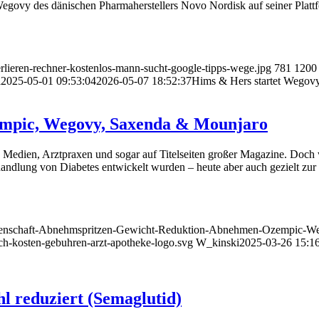
egovy des dänischen Pharmaherstellers Novo Nordisk auf seiner Platt
rlieren-rechner-kostenlos-mann-sucht-google-tipps-wege.jpg
781
1200
i
2025-05-01 09:53:04
2026-05-07 18:52:37
Hims & Hers startet Wegovy
empic, Wegovy, Saxenda & Mounjaro
len Medien, Arztpraxen und sogar auf Titelseiten großer Magazine. Do
ndlung von Diabetes entwickelt wurden – heute aber auch gezielt zur
-Wissenschaft-Abnehmspritzen-Gewicht-Reduktion-Abnehmen-Ozempic-
ich-kosten-gebuhren-arzt-apotheke-logo.svg
W_kinski
2025-03-26 15:16
 reduziert (Semaglutid)