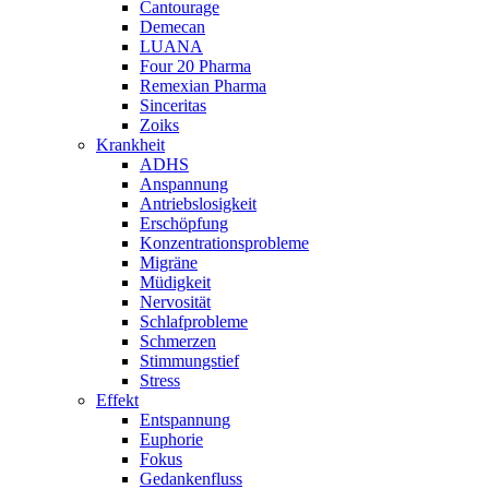
Cantourage
Demecan
LUANA
Four 20 Pharma
Remexian Pharma
Sinceritas
Zoiks
Krankheit
ADHS
Anspannung
Antriebslosigkeit
Erschöpfung
Konzentrationsprobleme
Migräne
Müdigkeit
Nervosität
Schlafprobleme
Schmerzen
Stimmungstief
Stress
Effekt
Entspannung
Euphorie
Fokus
Gedankenfluss