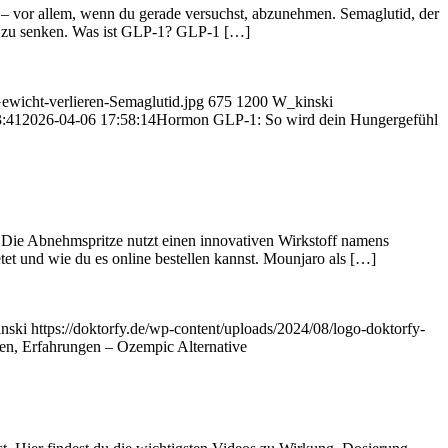
 vor allem, wenn du gerade versuchst, abzunehmen. Semaglutid, der
ch zu senken. Was ist GLP-1? GLP-1 […]
wicht-verlieren-Semaglutid.jpg
675
1200
W_kinski
3:41
2026-04-06 17:58:14
Hormon GLP-1: So wird dein Hungergefühl
 Die Abnehmspritze nutzt einen innovativen Wirkstoff namens
etet und wie du es online bestellen kannst. Mounjaro als […]
nski
https://doktorfy.de/wp-content/uploads/2024/08/logo-doktorfy-
en, Erfahrungen – Ozempic Alternative