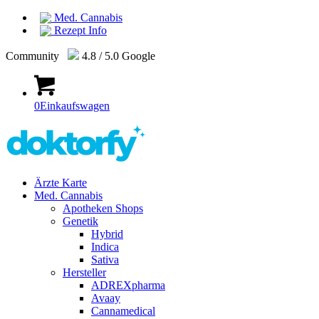
Med. Cannabis
Rezept Info
Community
4.8 / 5.0 Google
0
Einkaufswagen
Ärzte Karte
Med. Cannabis
Apotheken Shops
Genetik
Hybrid
Indica
Sativa
Hersteller
ADREXpharma
Avaay
Cannamedical