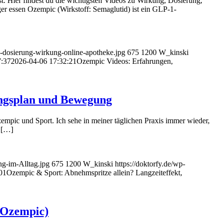
 Hier findest du die wichtigsten Videos zu Wirkung, Dosierung,
er essen Ozempic (Wirkstoff: Semaglutid) ist ein GLP-1-
-dosierung-wirkung-online-apotheke.jpg
675
1200
W_kinski
7:37
2026-04-06 17:32:21
Ozempic Videos: Erfahrungen,
ungsplan und Bewegung
mpic und Sport. Ich sehe in meiner täglichen Praxis immer wieder,
m […]
g-im-Alltag.jpg
675
1200
W_kinski
https://doktorfy.de/wp-
01
Ozempic & Sport: Abnehmspritze allein? Langzeiteffekt,
e Ozempic)