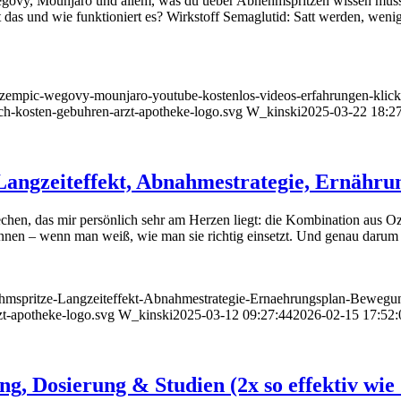
govy, Mounjaro und allem, was du ueber Abnehmspritzen wissen musst.
as und wie funktioniert es? Wirkstoff Semaglutid: Satt werden, wenig
ozempic-wegovy-mounjaro-youtube-kostenlos-videos-erfahrungen-klick
ich-kosten-gebuhren-arzt-apotheke-logo.svg
W_kinski
2025-03-22 18:2
Langzeiteffekt, Abnahmestrategie, Ernähr
hen, das mir persönlich sehr am Herzen liegt: die Kombination aus Oze
önnen – wenn man weiß, wie man sie richtig einsetzt. Und genau daru
ehmspritze-Langzeiteffekt-Abnahmestrategie-Ernaehrungsplan-Bewegun
zt-apotheke-logo.svg
W_kinski
2025-03-12 09:27:44
2026-02-15 17:52:
g, Dosierung & Studien (2x so effektiv wi