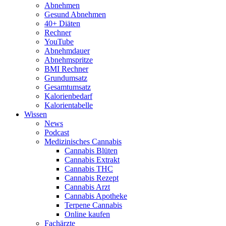
Abnehmen
Gesund Abnehmen
40+ Diäten
Rechner
YouTube
Abnehmdauer
Abnehmspritze
BMI Rechner
Grundumsatz
Gesamtumsatz
Kalorienbedarf
Kalorientabelle
Wissen
News
Podcast
Medizinisches Cannabis
Cannabis Blüten
Cannabis Extrakt
Cannabis THC
Cannabis Rezept
Cannabis Arzt
Cannabis Apotheke
Terpene Cannabis
Online kaufen
Fachärzte