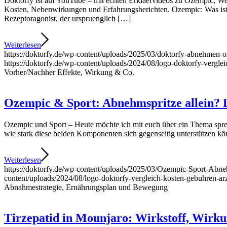
Doktorfy ist auf YouTube – mit echten Erklaervideos zu Ozempic, We
Kosten, Nebenwirkungen und Erfahrungsberichten. Ozempic: Was ist d
Rezeptoragonist, der urspruenglich […]
Weiterlesen
https://doktorfy.de/wp-content/uploads/2025/03/doktorfy-abnehmen-
https://doktorfy.de/wp-content/uploads/2024/08/logo-doktorfy-vergle
Vorher/Nachher Effekte, Wirkung & Co.
Ozempic & Sport: Abnehmspritze allein? 
Ozempic und Sport – Heute möchte ich mit euch über ein Thema sprec
wie stark diese beiden Komponenten sich gegenseitig unterstützen k
Weiterlesen
https://doktorfy.de/wp-content/uploads/2025/03/Ozempic-Sport-Abn
content/uploads/2024/08/logo-doktorfy-vergleich-kosten-gebuhren-ar
Abnahmestrategie, Ernährungsplan und Bewegung
Tirzepatid in Mounjaro: Wirkstoff, Wirkun