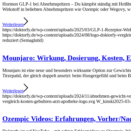
Hormon GLP-1 bei Abnehmspritzen – Du kämpfst ständig mit Heißhun
Wirkstoff in beliebten Abnehmspritzen wie Ozempic oder Wegovy, wi
Weiterlesen
https://doktorfy.de/wp-content/uploads/2025/03/GLP-1-Rezeptor-Wi
https://doktorfy.de/wp-content/uploads/2024/08/logo-doktorfy-vergle
reduziert (Semaglutid)
Mounjaro: Wirkung, Dosierung, Kosten, E
Mounjaro ist eine neue und besonders wirksame Option zur Gewichts
Tirzepatid, der gleich doppelt ansetzt: beim Hungergefühl und beim Bl
Weiterlesen
https://doktorfy.de/wp-content/uploads/2024/11/abnehmen-gewicht-ver
vergleich-kosten-gebuhren-arzt-apotheke-logo.svg
W_kinski
2025-03-
Ozempic Videos: Erfahrungen, Vorher/Na