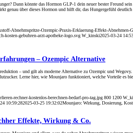
ger? Dann könnte das Hormon GLP-1 dein neuer bester Freund sein –
rkt genau über dieses Hormon und hilft dir, das Hungergefühl deutli
rkstoff-Abnehmspritze-Ozempic-Praxis-Erklaerung-Effekt-Abnehmen-Ge
ich-kosten-gebuhren-arzt-apotheke-logo.svg
W_kinski
2025-03-24 14:5
rfahrungen – Ozempic Alternative
reduktion – und gilt als moderne Alternative zu Ozempic und Wegovy.
utzucker. Lerne hier, wie Mounjaro funktioniert, welche Vorteile es bi
lieren-rechner-kostenlos-berechnen-bedarf-pro-tag.jpg
800
1200
W_ki
24 10:59:28
2025-03-25 19:32:02
Mounjaro: Wirkung, Dosierung, Kost
chher Effekte, Wirkung & Co.