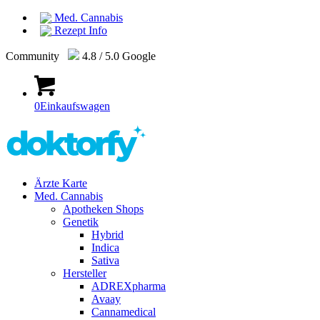
Med. Cannabis
Rezept Info
Community
4.8 / 5.0 Google
0
Einkaufswagen
Ärzte Karte
Med. Cannabis
Apotheken Shops
Genetik
Hybrid
Indica
Sativa
Hersteller
ADREXpharma
Avaay
Cannamedical