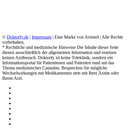
☑ Bequem von Zuhause anfordern
☑ Versand oder Abholung möglich
☑ DSGVO konform
©
Doktorfy.de
|
Impressum
| Eine Marke von Avimed | Alle Rechte
vorbehalten.
* Rechtliche und medizinische Hinweise Die Inhalte dieser Seite
dienen ausschließlich der allgemeinen Information und ersetzen
keinen Arztbesuch. Doktorfy ist keine Teleklinik, sondern ein
Informationsportal für Patientinnen und Patienten rund um das
Thema medizinisches Cannabis. Besprechen Sie mögliche
Wechselwirkungen mit Medikamenten stets mit Ihrer Ärztin oder
Ihrem Arzt.