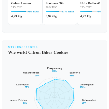
Gelato Lemon
Starhaze OG
Holy Roller #11
24% THC
20% THC
22% THC
93% match
83% match
73% match
4,99
€
/g
3,99
€
/g
4,97
€
/g
WIRKUNGSPROFIL
Wie wirkt Citron Biker Cookies
Entspannung
88%
Gedankenfluss
Euphorie
79%
98%
Leichtigkeit
Glücksgefühl
97%
100%
Innerer Frieden
Gelassenheit
87%
95%