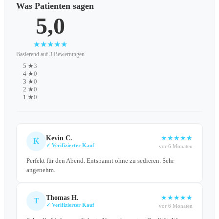
Hitze und Feuchtigkeit. Richtig gelagert bleibt die Qualität
Was Patienten sagen
über Monate erhalten.
5,0
★
★
★
★
★
Basierend auf 3 Bewertungen
5 ★
3
4 ★
0
3 ★
0
2 ★
0
1 ★
0
Kevin C.
★
★
★
★
★
K
✓ Verifizierter Kauf
vor 6 Monaten
Perfekt für den Abend. Entspannt ohne zu sedieren. Sehr
angenehm.
Thomas H.
★
★
★
★
★
T
✓ Verifizierter Kauf
vor 6 Monaten