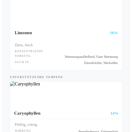
Limonen
16%
Zitrus, frisch
KONZENTRATION
WIRKUNG
Stimmungsaufhellend, Gute Stimmung
AUCH IN
Zitrusfrüchte, Wacholder
UNTERSTÜTZENDE TERPENE
Caryophyllen
14%
Pfeffrig, würzig
WIRKUNG
Stresslinderung, Gelassenheit