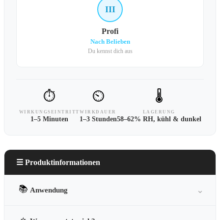
III
Profi
Nach Belieben
Du kennst dich aus
⏱
⏲
🌡
WIRKUNGSEINTRITT
WIRKDAUER
LAGERUNG
1–5 Minuten
1–3 Stunden
58–62% RH, kühl & dunkel
☰ Produktinformationen
📚
⌄
Anwendung
Medizinisches Cannabis wird in der Regel inhaliert (Vaporizer)
oder oral eingenommen. Die Inhalation bietet den schnellsten