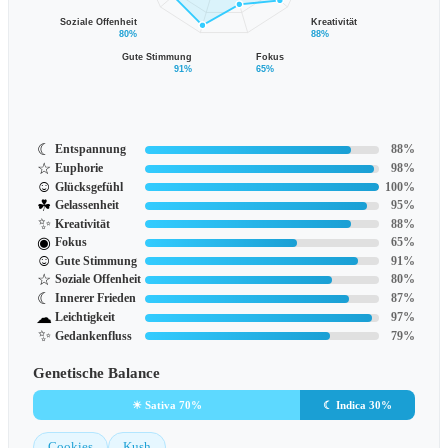
Soziale Offenheit
Kreativität
80%
88%
Gute Stimmung
Fokus
91%
65%
☾
Entspannung
88%
☆
Euphorie
98%
☺
Glücksgefühl
100%
☘
Gelassenheit
95%
✨
Kreativität
88%
◉
Fokus
65%
☺
Gute Stimmung
91%
☆
Soziale Offenheit
80%
☾
Innerer Frieden
87%
☁
Leichtigkeit
97%
✨
Gedankenfluss
79%
Genetische Balance
☀ Sativa 70%
☾ Indica 30%
Cookies
Kush