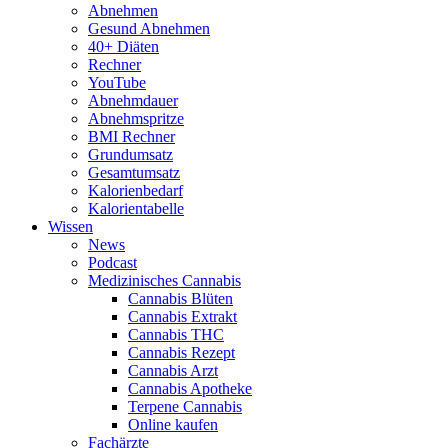
Abnehmen
Gesund Abnehmen
40+ Diäten
Rechner
YouTube
Abnehmdauer
Abnehmspritze
BMI Rechner
Grundumsatz
Gesamtumsatz
Kalorienbedarf
Kalorientabelle
Wissen
News
Podcast
Medizinisches Cannabis
Cannabis Blüten
Cannabis Extrakt
Cannabis THC
Cannabis Rezept
Cannabis Arzt
Cannabis Apotheke
Terpene Cannabis
Online kaufen
Fachärzte