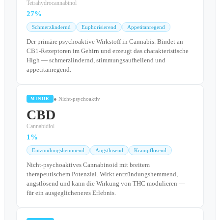
Tetrahydrocannabinol
27%
Schmerzlindernd
Euphorisierend
Appetitanregend
Der primäre psychoaktive Wirkstoff in Cannabis. Bindet an
CB1-Rezeptoren im Gehirn und erzeugt das charakteristische
High — schmerzlindernd, stimmungsaufhellend und
appetitanregend.
● Nicht-psychoaktiv
MINOR
CBD
Cannabidiol
1%
Entzündungshemmend
Angstlösend
Krampflösend
Nicht-psychoaktives Cannabinoid mit breitem
therapeutischem Potenzial. Wirkt entzündungshemmend,
angstlösend und kann die Wirkung von THC modulieren —
für ein ausgeglicheneres Erlebnis.