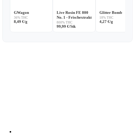
GWagon
Live Rosin FE 800
Glitter Bomb
No. 1 - Frischextrakt
36% THC
18% THC
8,49
€
/g
4,27
€
/g
800% THC
99,99
€
/Stk