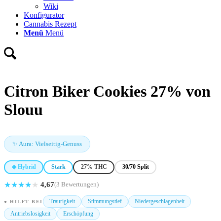
Wiki
Konfigurator
Cannabis Rezept
Menü
Menü
Citron Biker Cookies 27% von
Slouu
✨ Aura: Vielseitig-Genuss
◈ Hybrid
Stark
27% THC
30/70 Split
★
★
★
★
★
4,67
(3 Bewertungen)
Traurigkeit
Stimmungstief
Niedergeschlagenheit
● HILFT BEI
Antriebslosigkeit
Erschöpfung