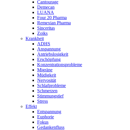
Cantourage
Demecan
LUANA
Four 20 Pharma
Remexian Pharma
Sinceritas
Zoiks
Krankheit
ADHS
Anspannung
Antriebslosigkeit
Erschöpfung
Konzentrationsprobleme
Migräne
Müdigkeit
Nervosität
Schlafprobleme
Schmerzen
Stimmungstief
Stress
Effekt
Entspannung
Euphorie
Fokus
Gedankenfluss