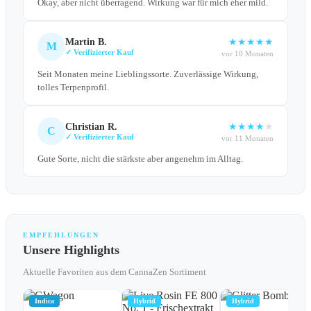
Okay, aber nicht überragend. Wirkung war für mich eher mild.
Martin B.
★
★
★
★
★
M
✓ Verifizierter Kauf
vor 10 Monaten
Seit Monaten meine Lieblingssorte. Zuverlässige Wirkung,
tolles Terpenprofil.
Christian R.
★
★
★
★
★
C
✓ Verifizierter Kauf
vor 11 Monaten
Gute Sorte, nicht die stärkste aber angenehm im Alltag.
EMPFEHLUNGEN
Unsere Highlights
Aktuelle Favoriten aus dem CannaZen Sortiment
Indica
Hybrid
Hybrid