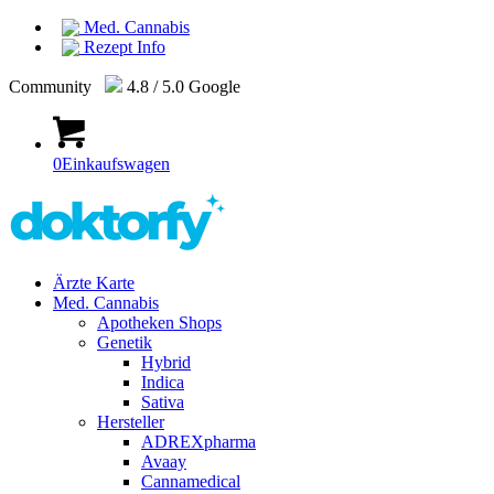
Med. Cannabis
Rezept Info
Community
4.8 / 5.0 Google
0
Einkaufswagen
Ärzte Karte
Med. Cannabis
Apotheken Shops
Genetik
Hybrid
Indica
Sativa
Hersteller
ADREXpharma
Avaay
Cannamedical