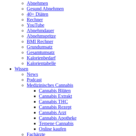
Abnehmen
Gesund Abnehmen
40+ Diäten
Rechner
YouTube
Abnehmdauer
Abnehmspritze
BMI Rechner
Grundumsatz
Gesamtumsatz
Kalorienbedarf
Kalorientabelle
Wissen
News
Podcast
Medizinisches Cannabis
Cannabis Blüten
Cannabis Extrakt
Cannabis THC
Cannabis Rezept
Cannabis Arzt
Cannabis Apotheke
Terpene Cannabis
Online kaufen
Fachärzte