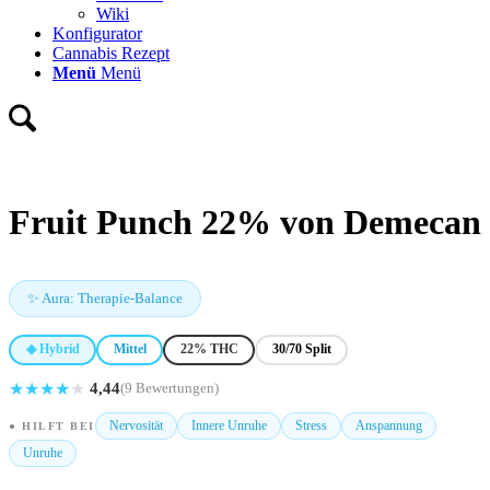
Wiki
Konfigurator
Cannabis Rezept
Menü
Menü
Fruit Punch 22% von Demecan
✨ Aura: Therapie-Balance
◈ Hybrid
Mittel
22% THC
30/70 Split
★
★
★
★
★
4,44
(9 Bewertungen)
Nervosität
Innere Unruhe
Stress
Anspannung
● HILFT BEI
Unruhe