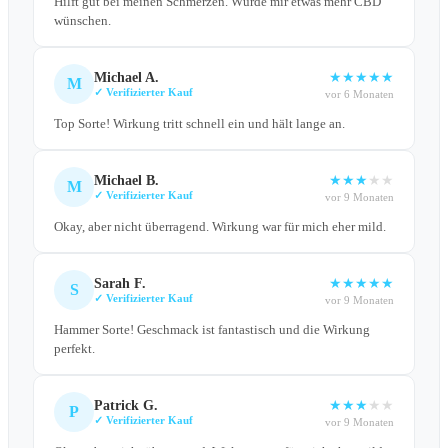
Hilft gut bei meinen Schmerzen. Würde mir etwas mehr CBD
wünschen.
Michael A.
★
★
★
★
★
M
✓ Verifizierter Kauf
vor 6 Monaten
Top Sorte! Wirkung tritt schnell ein und hält lange an.
Michael B.
★
★
★
★
★
M
✓ Verifizierter Kauf
vor 9 Monaten
Okay, aber nicht überragend. Wirkung war für mich eher mild.
Sarah F.
★
★
★
★
★
S
✓ Verifizierter Kauf
vor 9 Monaten
Hammer Sorte! Geschmack ist fantastisch und die Wirkung
perfekt.
Patrick G.
★
★
★
★
★
P
✓ Verifizierter Kauf
vor 9 Monaten