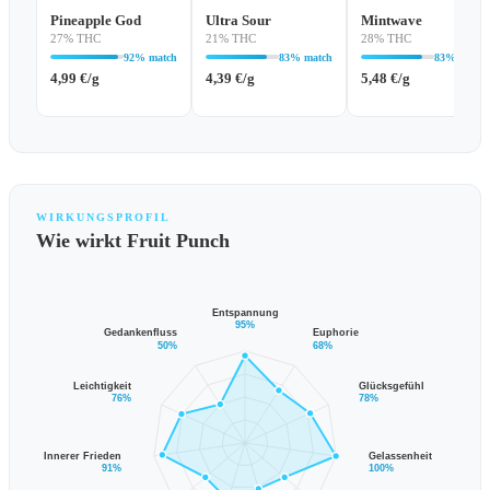
Pineapple God
Ultra Sour
Mintwave
27% THC
21% THC
28% THC
92% match
83% match
83% match
4,99
€
/g
4,39
€
/g
5,48
€
/g
WIRKUNGSPROFIL
Wie wirkt Fruit Punch
Entspannung
95%
Gedankenfluss
Euphorie
50%
68%
Leichtigkeit
Glücksgefühl
76%
78%
Innerer Frieden
Gelassenheit
91%
100%