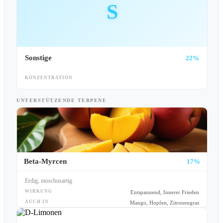
S
Sonstige
22%
KONZENTRATION
UNTERSTÜTZENDE TERPENE
Beta-Myrcen
17%
Erdig, moschusartig
WIRKUNG
Entspannend, Innerer Frieden
AUCH IN
Mango, Hopfen, Zitronengras