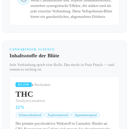
Wenn Cannabinoide und Terpene zusammenwirken,
entstehen synergistische Effekte, die stärker sind als
jede einzelne Verbindung. Diese Vollspektrum-Blüte
bietet ein ganzheitliches, abgerundetes Erlebnis.
CANNABINOID SCIENCE
Inhaltsstoffe der Blüte
Jede Verbindung spielt eine Rolle. Das steckt in Fruit Punch — und
warum es wichtig ist.
● Psychoaktiv
MAJOR
THC
Tetrahydrocannabinol
22%
Schmerzlindernd
Euphorisierend
Appetitanregend
Der primäre psychoaktive Wirkstoff in Cannabis. Bindet an
CB1-Rezeptoren im Gehirn und erzeugt das charakteristische