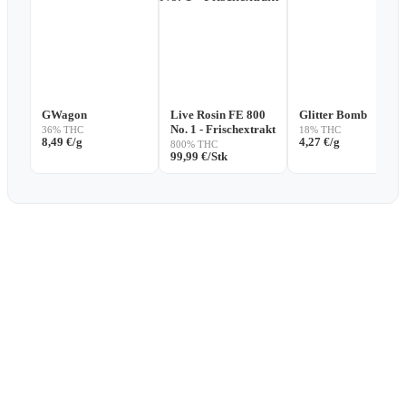
GWagon
Live Rosin FE 800
Glitter Bomb
No. 1 - Frischextrakt
36% THC
18% THC
8,49
€
/g
4,27
€
/g
800% THC
99,99
€
/Stk