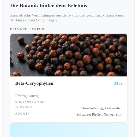
Die Botanik hinter dem Erlebnis
Aromatische Verbindungen aus der Natur, die Geschmack, Aroma und
Wirkung dieser Sorte prägen.
PRIMÄRE TERPENE
Beta-Caryophyllen
34%
Pfeffrig, würzig
KONZENTRATION
WIRKUNG
Stresslinderung, Gelassenheit
AUCH IN
Schwarzer Pfeffer, Nelken, Zimt