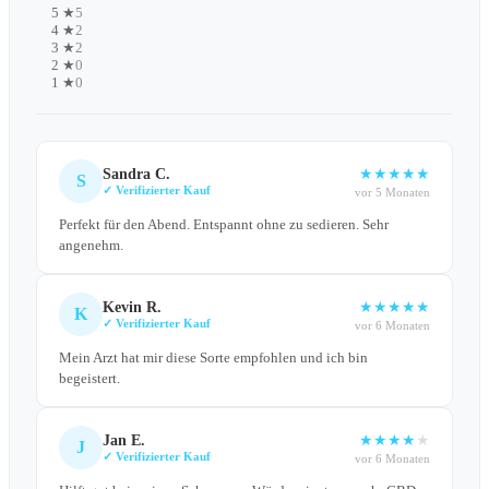
5 ★
5
4 ★
2
3 ★
2
2 ★
0
1 ★
0
Sandra C.
★
★
★
★
★
S
✓ Verifizierter Kauf
vor 5 Monaten
Perfekt für den Abend. Entspannt ohne zu sedieren. Sehr
angenehm.
Kevin R.
★
★
★
★
★
K
✓ Verifizierter Kauf
vor 6 Monaten
Mein Arzt hat mir diese Sorte empfohlen und ich bin
begeistert.
Jan E.
★
★
★
★
★
J
✓ Verifizierter Kauf
vor 6 Monaten