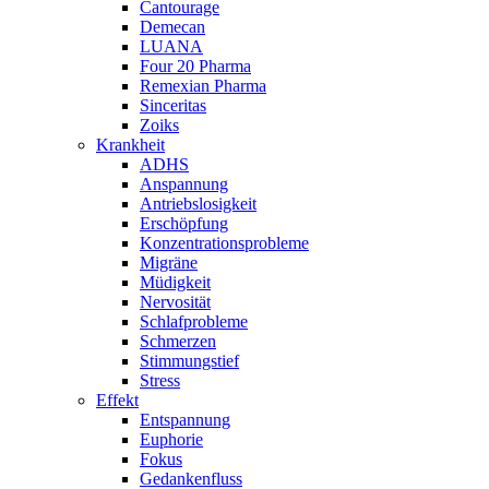
Cantourage
Demecan
LUANA
Four 20 Pharma
Remexian Pharma
Sinceritas
Zoiks
Krankheit
ADHS
Anspannung
Antriebslosigkeit
Erschöpfung
Konzentrationsprobleme
Migräne
Müdigkeit
Nervosität
Schlafprobleme
Schmerzen
Stimmungstief
Stress
Effekt
Entspannung
Euphorie
Fokus
Gedankenfluss