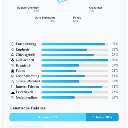
Soziale Offenheit
Kreativität
57%
57%
Gute Stimmung
Fokus
65%
52%
☾
Entspannung
95%
☆
Euphorie
68%
☺
Glücksgefühl
78%
☘
Gelassenheit
100%
✨
Kreativität
57%
◉
Fokus
52%
☺
Gute Stimmung
65%
☆
Soziale Offenheit
57%
☾
Innerer Frieden
91%
☁
Leichtigkeit
76%
✨
Gedankenfluss
50%
Genetische Balance
☀ Sativa 70%
☾ Indica 30%