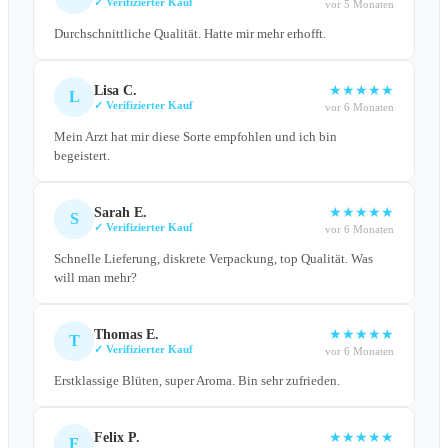
✓ Verifizierter Kauf
vor 5 Monaten
Durchschnittliche Qualität. Hatte mir mehr erhofft.
Lisa C.
★
★
★
★
★
L
✓ Verifizierter Kauf
vor 6 Monaten
Mein Arzt hat mir diese Sorte empfohlen und ich bin
begeistert.
Sarah E.
★
★
★
★
★
S
✓ Verifizierter Kauf
vor 6 Monaten
Schnelle Lieferung, diskrete Verpackung, top Qualität. Was
will man mehr?
Thomas E.
★
★
★
★
★
T
✓ Verifizierter Kauf
vor 6 Monaten
Erstklassige Blüten, super Aroma. Bin sehr zufrieden.
Felix P.
★
★
★
★
★
F