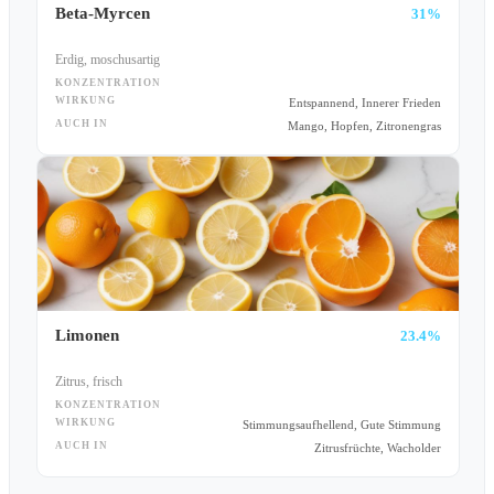
Beta-Myrcen
31%
Erdig, moschusartig
KONZENTRATION
WIRKUNG
Entspannend, Innerer Frieden
AUCH IN
Mango, Hopfen, Zitronengras
Limonen
23.4%
Zitrus, frisch
KONZENTRATION
WIRKUNG
Stimmungsaufhellend, Gute Stimmung
AUCH IN
Zitrusfrüchte, Wacholder