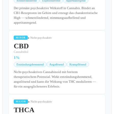
Schmerzlindernd
Euphorisierend
Appetitanregend
Der primäre psychoaktive Wirkstoff in Cannabis. Bindet an
CB1-Rezeptoren im Gehirn und erzeugt das charakteristische
High — schmerzlindernd, stimmungsaufhellend und
appetitanregend.
● Nicht-psychoaktiv
MINOR
CBD
Cannabidiol
1%
Entzündungshemmend
Angstlösend
Krampflösend
Nicht-psychoaktives Cannabinoid mit breitem
therapeutischem Potenzial. Wirkt entzündungshemmend,
angstlösend und kann die Wirkung von THC modulieren —
für ein ausgeglicheneres Erlebnis.
● Nicht-psychoaktiv
MAJOR
THCA