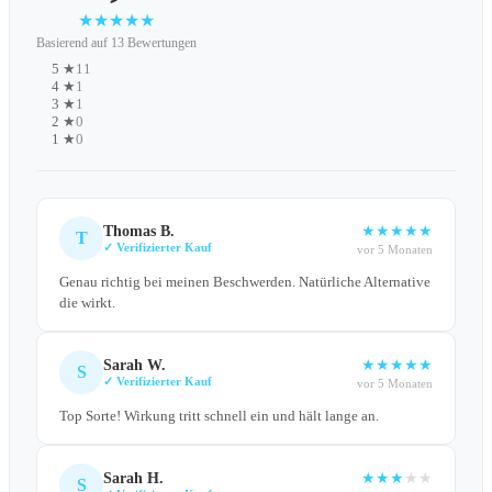
★
★
★
★
★
Basierend auf 13 Bewertungen
5 ★
11
4 ★
1
3 ★
1
2 ★
0
1 ★
0
Thomas B.
★
★
★
★
★
T
✓ Verifizierter Kauf
vor 5 Monaten
Genau richtig bei meinen Beschwerden. Natürliche Alternative
die wirkt.
Sarah W.
★
★
★
★
★
S
✓ Verifizierter Kauf
vor 5 Monaten
Top Sorte! Wirkung tritt schnell ein und hält lange an.
Sarah H.
★
★
★
★
★
S