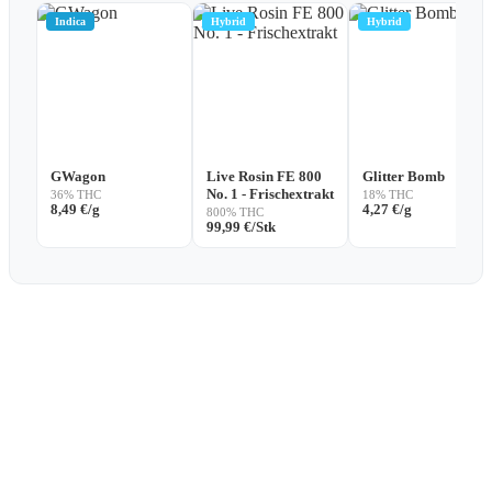
Indica
Hybrid
Hybrid
GWagon
Live Rosin FE 800
Glitter Bomb
No. 1 - Frischextrakt
36% THC
18% THC
8,49
€
/g
4,27
€
/g
800% THC
99,99
€
/Stk