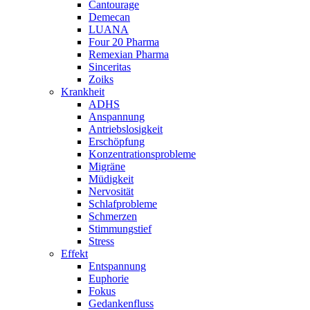
Cantourage
Demecan
LUANA
Four 20 Pharma
Remexian Pharma
Sinceritas
Zoiks
Krankheit
ADHS
Anspannung
Antriebslosigkeit
Erschöpfung
Konzentrationsprobleme
Migräne
Müdigkeit
Nervosität
Schlafprobleme
Schmerzen
Stimmungstief
Stress
Effekt
Entspannung
Euphorie
Fokus
Gedankenfluss