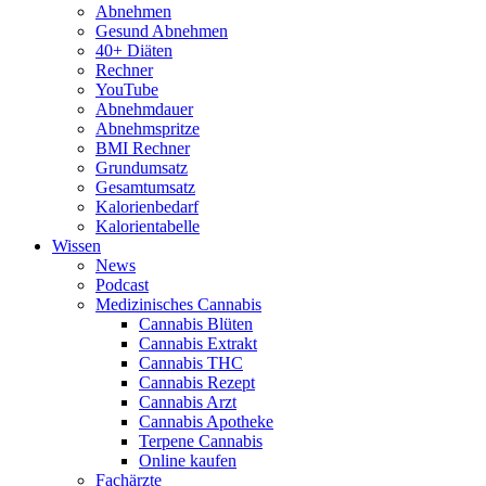
Abnehmen
Gesund Abnehmen
40+ Diäten
Rechner
YouTube
Abnehmdauer
Abnehmspritze
BMI Rechner
Grundumsatz
Gesamtumsatz
Kalorienbedarf
Kalorientabelle
Wissen
News
Podcast
Medizinisches Cannabis
Cannabis Blüten
Cannabis Extrakt
Cannabis THC
Cannabis Rezept
Cannabis Arzt
Cannabis Apotheke
Terpene Cannabis
Online kaufen
Fachärzte