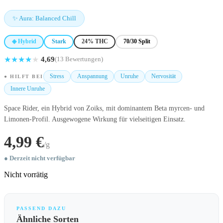
✨ Aura: Balanced Chill
◈ Hybrid
Stark
24% THC
70/30 Split
★
★
★
★
★
4,69
(13 Bewertungen)
Stress
Anspannung
Unruhe
Nervosität
● HILFT BEI
Innere Unruhe
Space Rider, ein Hybrid von Zoiks, mit dominantem Beta myrcen- und
Limonen-Profil. Ausgewogene Wirkung für vielseitigen Einsatz.
4,99 €
/g
● Derzeit nicht verfügbar
Nicht vorrätig
PASSEND DAZU
Ähnliche Sorten