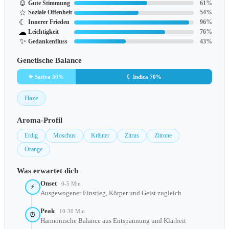
☺
Gute Stimmung
61%
☆
Soziale Offenheit
54%
☾
Innerer Frieden
96%
☁
Leichtigkeit
76%
✨
Gedankenfluss
43%
Genetische Balance
☀ Sativa 30%
☾ Indica 70%
Haze
Aroma-Profil
Erdig
Moschus
Kräuter
Zitrus
Zitrone
Orange
Was erwartet dich
Onset
0-5 Min
⚡
Ausgewogener Einstieg, Körper und Geist zugleich
Peak
10-30 Min
⏰
Harmonische Balance aus Entspannung und Klarheit