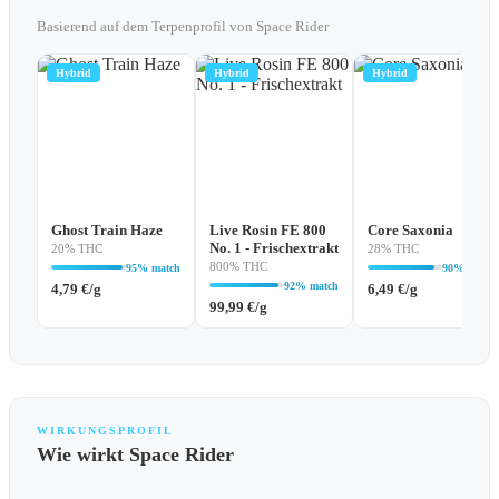
Basierend auf dem Terpenprofil von Space Rider
Hybrid
Hybrid
Hybrid
Ghost Train Haze
Live Rosin FE 800
Core Saxonia
No. 1 - Frischextrakt
20% THC
28% THC
800% THC
95% match
90% match
92% match
4,79
€
/g
6,49
€
/g
99,99
€
/g
WIRKUNGSPROFIL
Wie wirkt Space Rider