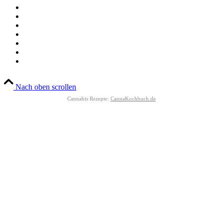
Nach oben scrollen
Cannabis Rezepte:
CannaKochbuch.de