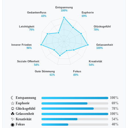
Entspannung
100%
Gedankenfluss
Euphorie
43%
69%
Leichtigkeit
Glücksgefühl
76%
78%
Innerer Frieden
Gelassenheit
96%
100%
Soziale Offenheit
Kreativität
54%
54%
Gute Stimmung
Fokus
61%
40%
☾
Entspannung
100%
☆
Euphorie
69%
☺
Glücksgefühl
78%
☘
Gelassenheit
100%
✨
Kreativität
54%
◉
Fokus
40%