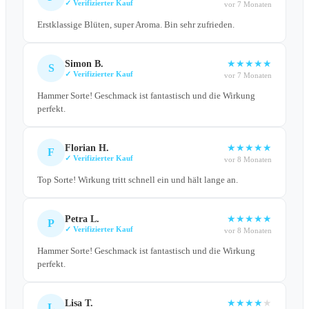
✓ Verifizierter Kauf
vor 7 Monaten
Erstklassige Blüten, super Aroma. Bin sehr zufrieden.
Simon B.
★
★
★
★
★
S
✓ Verifizierter Kauf
vor 7 Monaten
Hammer Sorte! Geschmack ist fantastisch und die Wirkung
perfekt.
Florian H.
★
★
★
★
★
F
✓ Verifizierter Kauf
vor 8 Monaten
Top Sorte! Wirkung tritt schnell ein und hält lange an.
Petra L.
★
★
★
★
★
P
✓ Verifizierter Kauf
vor 8 Monaten
Hammer Sorte! Geschmack ist fantastisch und die Wirkung
perfekt.
Lisa T.
★
★
★
★
★
L