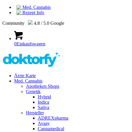
Med. Cannabis
Rezept Info
Community
4.8 / 5.0 Google
0
Einkaufswagen
Ärzte Karte
Med. Cannabis
Apotheken Shops
Genetik
Hybrid
Indica
Sativa
Hersteller
ADREXpharma
Avaay
Cannamedical