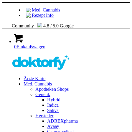
Med. Cannabis
Rezept Info
Community
4.8 / 5.0 Google
0
Einkaufswagen
Ärzte Karte
Med. Cannabis
Apotheken Shops
Genetik
Hybrid
Indica
Sativa
Hersteller
ADREXpharma
Avaay
Cannamedical