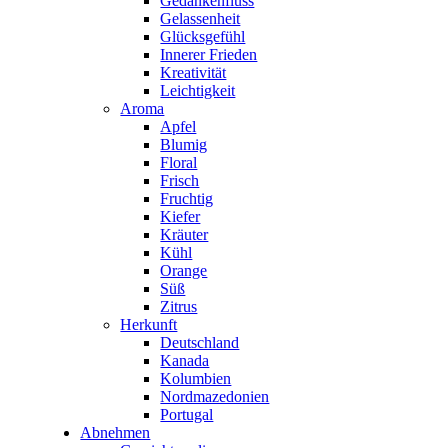
Gedankenfluss
Gelassenheit
Glücksgefühl
Innerer Frieden
Kreativität
Leichtigkeit
Aroma
Apfel
Blumig
Floral
Frisch
Fruchtig
Kiefer
Kräuter
Kühl
Orange
Süß
Zitrus
Herkunft
Deutschland
Kanada
Kolumbien
Nordmazedonien
Portugal
Abnehmen