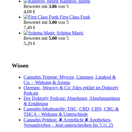
Rainbow Jungle
Bewertet mit
3.86
von 5
4,69
€
First Class Funk
Bewertet mit
5.00
von 5
7,49
€
Solpina Magic
Bewertet mit
5.00
von 5
5,29
€
Wissen
Cannabis Terpene: Myrcen, Limonen, Linalool &
Co. – Wirkung & Aroma
Ozempic, Wegovy & Co: Alles erklärt im Doktorfy
Podcast
Der Doktorfy Podcast: Abnehmen, Abnehmspritzen
& Ernährung
Cannabis Inhaltsstoffe: THC, CBD, CBN, CBG &
THCA – Wirkung & Unterschiede
Cannabis Petition: ✘ Arztpflicht ✘ Apotheken-
Versandverbot – Jetzt unterschreiben bis 5.11.25