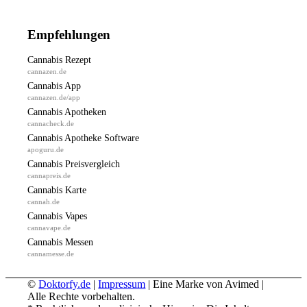
Empfehlungen
Cannabis Rezept
cannazen.de
Cannabis App
cannazen.de/app
Cannabis Apotheken
cannacheck.de
Cannabis Apotheke Software
apoguru.de
Cannabis Preisvergleich
cannapreis.de
Cannabis Karte
cannah.de
Cannabis Vapes
cannavape.de
Cannabis Messen
cannamesse.de
©
Doktorfy.de
|
Impressum
| Eine Marke von Avimed |
Alle Rechte vorbehalten.