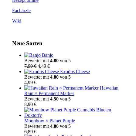
Rezept online
Fachärzte
Wiki
Neue Sorten
Banjo
Bewertet mit
4.80
von 5
Ursprünglicher
Aktueller
7,99
€
4,49
€
Preis
Preis
Exodus Cheese
war:
ist:
Bewertet mit
4.80
von 5
7,99 €
4,49 €.
4,99
€
Hawaiian
Rain × Permanent Marker
Bewertet mit
4.50
von 5
8,90
€
Moonbow × Planet Purple
Bewertet mit
4.80
von 5
6,89
€