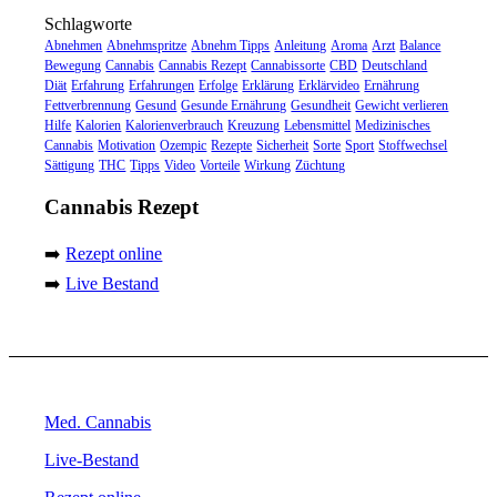
Schlagworte
Abnehmen
Abnehmspritze
Abnehm Tipps
Anleitung
Aroma
Arzt
Balance
Bewegung
Cannabis
Cannabis Rezept
Cannabissorte
CBD
Deutschland
Diät
Erfahrung
Erfahrungen
Erfolge
Erklärung
Erklärvideo
Ernährung
Fettverbrennung
Gesund
Gesunde Ernährung
Gesundheit
Gewicht verlieren
Hilfe
Kalorien
Kalorienverbrauch
Kreuzung
Lebensmittel
Medizinisches
Cannabis
Motivation
Ozempic
Rezepte
Sicherheit
Sorte
Sport
Stoffwechsel
Sättigung
THC
Tipps
Video
Vorteile
Wirkung
Züchtung
Cannabis Rezept
➡️
Rezept online
➡️
Live Bestand
Med. Cannabis
Live-Bestand