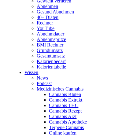
Gewicht verlieren
Abnehmen
Gesund Abnehmen
40+ Diäten
Rechner
YouTube
Abnehmdauer
Abnehmspritze
BMI Rechner
Grundumsatz
Gesamtumsatz
Kalorienbedarf
Kalorientabelle
Wissen
News
Podcast
Medizinisches Cannabis
Cannabis Blüten
Cannabis Extrakt
Cannabis THC
Cannabis Rezept
Cannabis Arzt
Cannabis Apotheke
Terpene Cannabis
Online kaufen