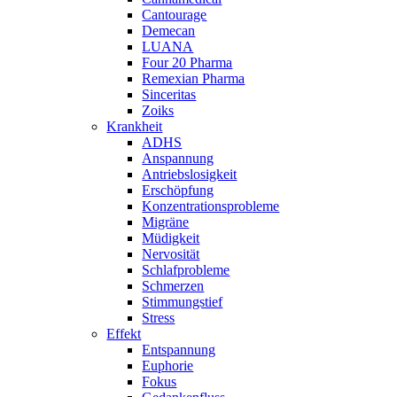
Cantourage
Demecan
LUANA
Four 20 Pharma
Remexian Pharma
Sinceritas
Zoiks
Krankheit
ADHS
Anspannung
Antriebslosigkeit
Erschöpfung
Konzentrationsprobleme
Migräne
Müdigkeit
Nervosität
Schlafprobleme
Schmerzen
Stimmungstief
Stress
Effekt
Entspannung
Euphorie
Fokus