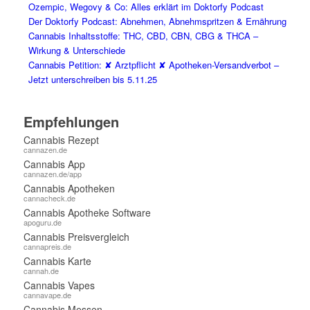
Ozempic, Wegovy & Co: Alles erklärt im Doktorfy Podcast
Der Doktorfy Podcast: Abnehmen, Abnehmspritzen & Ernährung
Cannabis Inhaltsstoffe: THC, CBD, CBN, CBG & THCA –
Wirkung & Unterschiede
Cannabis Petition: ✘ Arztpflicht ✘ Apotheken-Versandverbot –
Jetzt unterschreiben bis 5.11.25
Empfehlungen
Cannabis Rezept
cannazen.de
Cannabis App
cannazen.de/app
Cannabis Apotheken
cannacheck.de
Cannabis Apotheke Software
apoguru.de
Cannabis Preisvergleich
cannapreis.de
Cannabis Karte
cannah.de
Cannabis Vapes
cannavape.de
Cannabis Messen