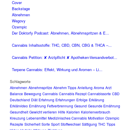
Der Doktorfy Podcast: Abnehmen, Abnehmspritzen & E...
Cannabis Inhaltsstoffe: THC, CBD, CBN, CBG & THCA –...
Cannabis Petition: ✘ Arztpflicht ✘ Apotheken-Versandverbot...
Terpene Cannabis: Effekt, Wirkung und Aromen – Li...
Schlagworte
Abnehmen
Abnehmspritze
Abnehm Tipps
Anleitung
Aroma
Arzt
Balance
Bewegung
Cannabis
Cannabis Rezept
Cannabissorte
CBD
Deutschland
Diät
Erfahrung
Erfahrungen
Erfolge
Erklärung
Erklärvideo
Ernährung
Fettverbrennung
Gesund
Gesunde Ernährung
Gesundheit
Gewicht verlieren
Hilfe
Kalorien
Kalorienverbrauch
Kreuzung
Lebensmittel
Medizinisches Cannabis
Motivation
Ozempic
Rezepte
Sicherheit
Sorte
Sport
Stoffwechsel
Sättigung
THC
Tipps