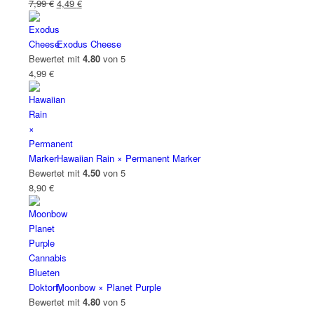
Ursprünglicher
Aktueller
7,99
€
4,49
€
Preis
Preis
war:
ist:
Exodus Cheese
7,99 €
4,49 €.
Bewertet mit
4.80
von 5
4,99
€
Hawaiian Rain × Permanent Marker
Bewertet mit
4.50
von 5
8,90
€
Moonbow × Planet Purple
Bewertet mit
4.80
von 5