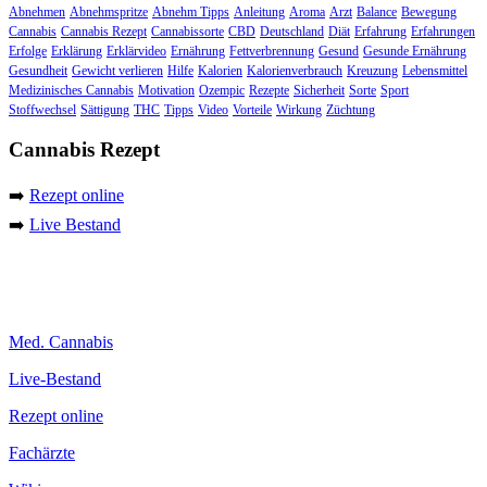
Abnehmen
Abnehmspritze
Abnehm Tipps
Anleitung
Aroma
Arzt
Balance
Bewegung
Cannabis
Cannabis Rezept
Cannabissorte
CBD
Deutschland
Diät
Erfahrung
Erfahrungen
Erfolge
Erklärung
Erklärvideo
Ernährung
Fettverbrennung
Gesund
Gesunde Ernährung
Gesundheit
Gewicht verlieren
Hilfe
Kalorien
Kalorienverbrauch
Kreuzung
Lebensmittel
Medizinisches Cannabis
Motivation
Ozempic
Rezepte
Sicherheit
Sorte
Sport
Stoffwechsel
Sättigung
THC
Tipps
Video
Vorteile
Wirkung
Züchtung
Cannabis Rezept
➡️
Rezept online
➡️
Live Bestand
Med. Cannabis
Live-Bestand
Rezept online
Fachärzte