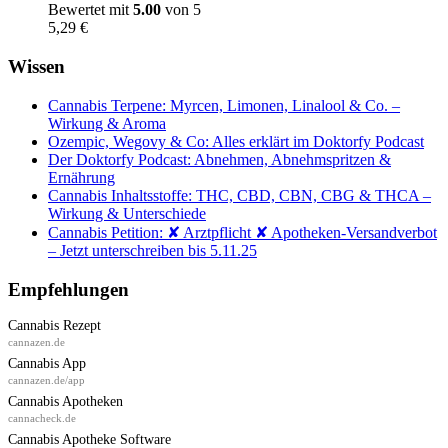
Bewertet mit
5.00
von 5
5,29
€
Wissen
Cannabis Terpene: Myrcen, Limonen, Linalool & Co. –
Wirkung & Aroma
Ozempic, Wegovy & Co: Alles erklärt im Doktorfy Podcast
Der Doktorfy Podcast: Abnehmen, Abnehmspritzen &
Ernährung
Cannabis Inhaltsstoffe: THC, CBD, CBN, CBG & THCA –
Wirkung & Unterschiede
Cannabis Petition: ✘ Arztpflicht ✘ Apotheken-Versandverbot
– Jetzt unterschreiben bis 5.11.25
Empfehlungen
Cannabis Rezept
cannazen.de
Cannabis App
cannazen.de/app
Cannabis Apotheken
cannacheck.de
Cannabis Apotheke Software