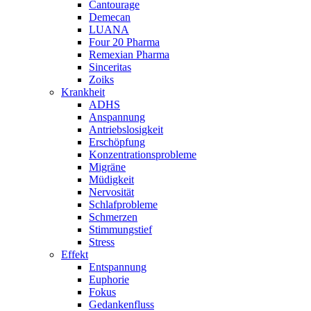
Cantourage
Demecan
LUANA
Four 20 Pharma
Remexian Pharma
Sinceritas
Zoiks
Krankheit
ADHS
Anspannung
Antriebslosigkeit
Erschöpfung
Konzentrationsprobleme
Migräne
Müdigkeit
Nervosität
Schlafprobleme
Schmerzen
Stimmungstief
Stress
Effekt
Entspannung
Euphorie
Fokus
Gedankenfluss