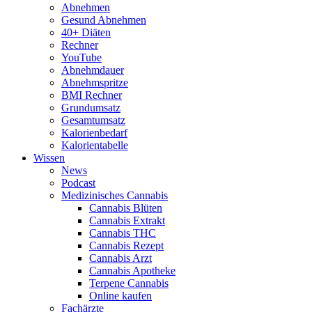
Abnehmen
Gesund Abnehmen
40+ Diäten
Rechner
YouTube
Abnehmdauer
Abnehmspritze
BMI Rechner
Grundumsatz
Gesamtumsatz
Kalorienbedarf
Kalorientabelle
Wissen
News
Podcast
Medizinisches Cannabis
Cannabis Blüten
Cannabis Extrakt
Cannabis THC
Cannabis Rezept
Cannabis Arzt
Cannabis Apotheke
Terpene Cannabis
Online kaufen
Fachärzte