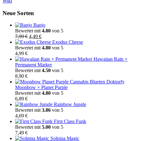
Wiki
Neue Sorten
Banjo
Bewertet mit
4.80
von 5
Ursprünglicher
Aktueller
7,99
€
4,49
€
Preis
Preis
Exodus Cheese
war:
ist:
Bewertet mit
4.80
von 5
7,99 €
4,49 €.
4,99
€
Hawaiian Rain ×
Permanent Marker
Bewertet mit
4.50
von 5
8,90
€
Moonbow × Planet Purple
Bewertet mit
4.80
von 5
6,89
€
Rainbow Jungle
Bewertet mit
3.86
von 5
4,69
€
First Class Funk
Bewertet mit
5.00
von 5
7,49
€
Solpina Magic