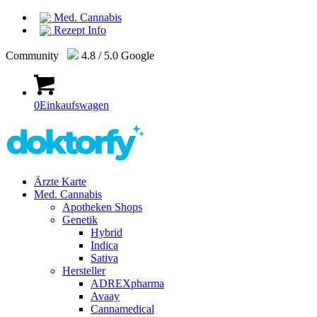
Med. Cannabis
Rezept Info
Community
4.8 / 5.0 Google
0
Einkaufswagen
Ärzte Karte
Med. Cannabis
Apotheken Shops
Genetik
Hybrid
Indica
Sativa
Hersteller
ADREXpharma
Avaay
Cannamedical