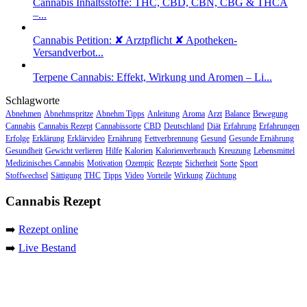
Cannabis Inhaltsstoffe: THC, CBD, CBN, CBG & THCA
–...
Cannabis Petition: ✘ Arztpflicht ✘ Apotheken-
Versandverbot...
Terpene Cannabis: Effekt, Wirkung und Aromen – Li...
Schlagworte
Abnehmen
Abnehmspritze
Abnehm Tipps
Anleitung
Aroma
Arzt
Balance
Bewegung
Cannabis
Cannabis Rezept
Cannabissorte
CBD
Deutschland
Diät
Erfahrung
Erfahrungen
Erfolge
Erklärung
Erklärvideo
Ernährung
Fettverbrennung
Gesund
Gesunde Ernährung
Gesundheit
Gewicht verlieren
Hilfe
Kalorien
Kalorienverbrauch
Kreuzung
Lebensmittel
Medizinisches Cannabis
Motivation
Ozempic
Rezepte
Sicherheit
Sorte
Sport
Stoffwechsel
Sättigung
THC
Tipps
Video
Vorteile
Wirkung
Züchtung
Cannabis Rezept
➡️
Rezept online
➡️
Live Bestand