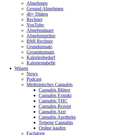
Abnehmen
Gesund Abnehmen
40+ Diäten
Rechner
YouTube
Abnehmdauer
Abnehmspritze
BMI Rechner
Grundumsatz
Gesamtumsatz
Kalorienbedarf
Kalorientabelle
Wissen
News
Podcast
Medizinisches Cannabis
Cannabis Blüten
Cannabis Extrakt
Cannabis THC
Cannabis Rezept
Cannabis Arzt
Cannabis Apotheke
Terpene Cannabis
Online kaufen
Fachärzte