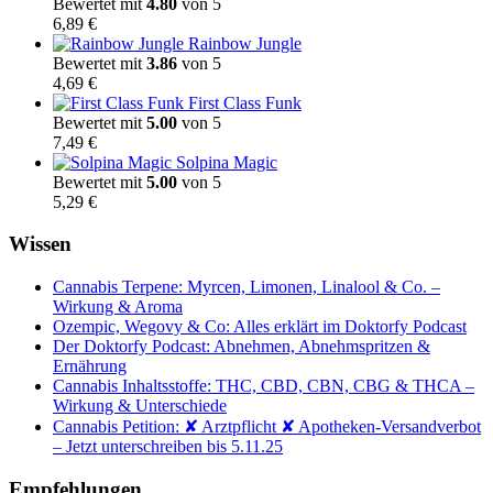
Bewertet mit
4.80
von 5
6,89
€
Rainbow Jungle
Bewertet mit
3.86
von 5
4,69
€
First Class Funk
Bewertet mit
5.00
von 5
7,49
€
Solpina Magic
Bewertet mit
5.00
von 5
5,29
€
Wissen
Cannabis Terpene: Myrcen, Limonen, Linalool & Co. –
Wirkung & Aroma
Ozempic, Wegovy & Co: Alles erklärt im Doktorfy Podcast
Der Doktorfy Podcast: Abnehmen, Abnehmspritzen &
Ernährung
Cannabis Inhaltsstoffe: THC, CBD, CBN, CBG & THCA –
Wirkung & Unterschiede
Cannabis Petition: ✘ Arztpflicht ✘ Apotheken-Versandverbot
– Jetzt unterschreiben bis 5.11.25
Empfehlungen