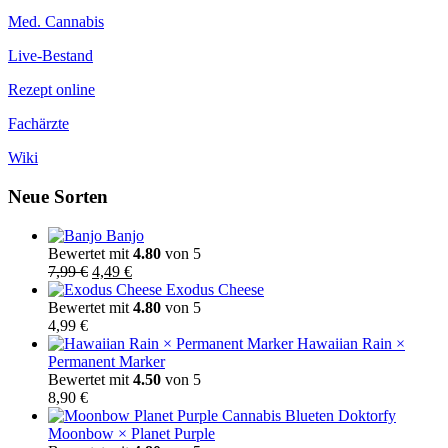
Med. Cannabis
Live-Bestand
Rezept online
Fachärzte
Wiki
Neue Sorten
Banjo
Bewertet mit
4.80
von 5
Ursprünglicher
Aktueller
7,99
€
4,49
€
Preis
Preis
Exodus Cheese
war:
ist:
Bewertet mit
4.80
von 5
7,99 €
4,49 €.
4,99
€
Hawaiian Rain ×
Permanent Marker
Bewertet mit
4.50
von 5
8,90
€
Moonbow × Planet Purple