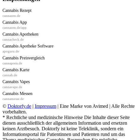
Cannabis Rezept
cannazen.de
Cannabis App
cannazen.de/app
Cannabis Apotheken
cannacheck.de
Cannabis Apotheke Software
apoguru.de
Cannabis Preisvergleich
cannapreis.de
Cannabis Karte
cannah.de
Cannabis Vapes
cannavape.de
Cannabis Messen
cannamesse.de
©
Doktorfy.de
|
Impressum
| Eine Marke von Avimed | Alle Rechte
vorbehalten.
* Rechtliche und medizinische Hinweise Die Inhalte dieser Seite
dienen ausschließlich der allgemeinen Information und ersetzen
keinen Arztbesuch. Doktorfy ist keine Teleklinik, sondern ein
Informationsportal für Patientinnen und Patienten rund um das
Thema medizinisches Cannabis. Besprechen Sie mögliche