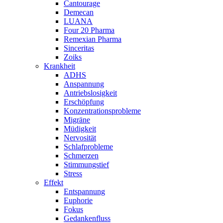
Cantourage
Demecan
LUANA
Four 20 Pharma
Remexian Pharma
Sinceritas
Zoiks
Krankheit
ADHS
Anspannung
Antriebslosigkeit
Erschöpfung
Konzentrationsprobleme
Migräne
Müdigkeit
Nervosität
Schlafprobleme
Schmerzen
Stimmungstief
Stress
Effekt
Entspannung
Euphorie
Fokus
Gedankenfluss