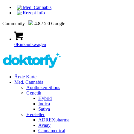
Med. Cannabis
Rezept Info
Community
4.8 / 5.0 Google
0
Einkaufswagen
Ärzte Karte
Med. Cannabis
Apotheken Shops
Genetik
Hybrid
Indica
Sativa
Hersteller
ADREXpharma
Avaay
Cannamedical