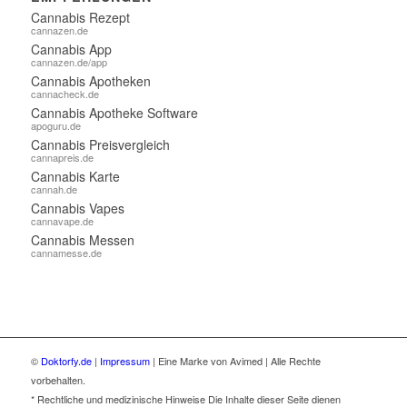
Cannabis Rezept
cannazen.de
Cannabis App
cannazen.de/app
Cannabis Apotheken
cannacheck.de
Cannabis Apotheke Software
apoguru.de
Cannabis Preisvergleich
cannapreis.de
Cannabis Karte
cannah.de
Cannabis Vapes
cannavape.de
Cannabis Messen
cannamesse.de
©
Doktorfy.de
|
Impressum
| Eine Marke von Avimed | Alle Rechte
vorbehalten.
* Rechtliche und medizinische Hinweise Die Inhalte dieser Seite dienen