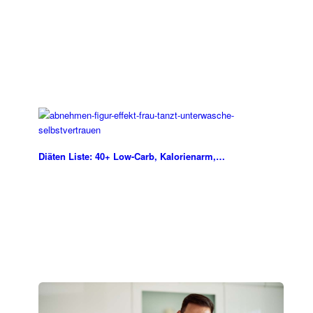
Diäten Liste: 40+ Low-Carb, Kalorienarm,…