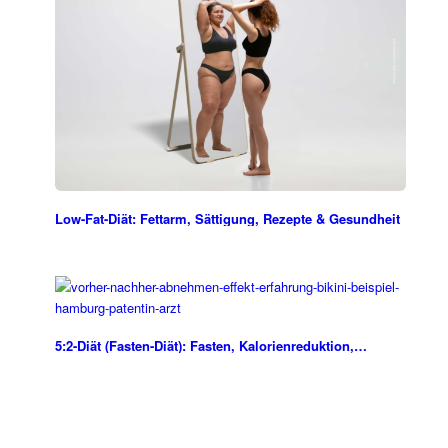
Low-Fat-Diät: Fettarm, Sättigung, Rezepte & Gesundheit
5:2-Diät (Fasten-Diät): Fasten, Kalorienreduktion,…