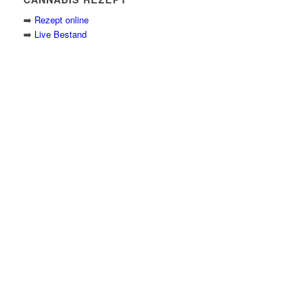
➡️
Rezept online
➡️
Live Bestand