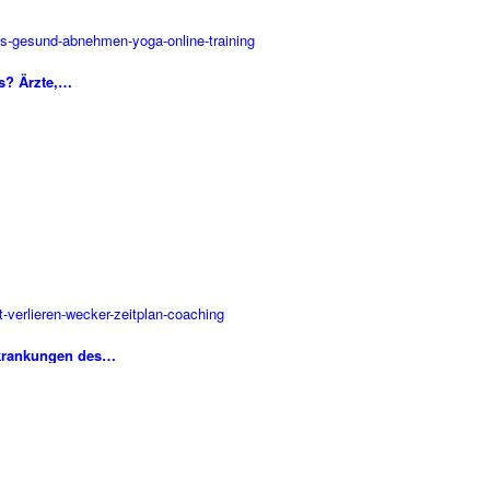
es? Ärzte,…
rkrankungen des…