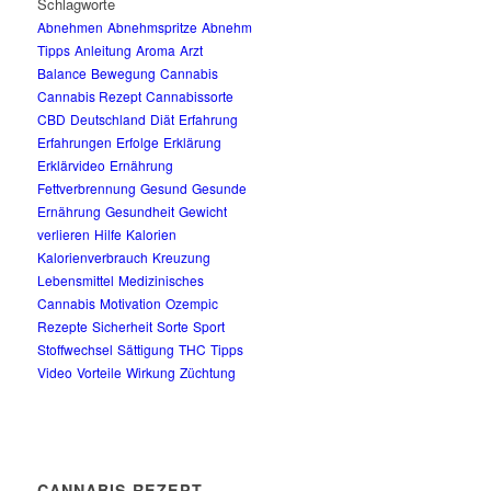
Schlagworte
Abnehmen
Abnehmspritze
Abnehm
Tipps
Anleitung
Aroma
Arzt
Balance
Bewegung
Cannabis
Cannabis Rezept
Cannabissorte
CBD
Deutschland
Diät
Erfahrung
Erfahrungen
Erfolge
Erklärung
Erklärvideo
Ernährung
Fettverbrennung
Gesund
Gesunde
Ernährung
Gesundheit
Gewicht
verlieren
Hilfe
Kalorien
Kalorienverbrauch
Kreuzung
Lebensmittel
Medizinisches
Cannabis
Motivation
Ozempic
Rezepte
Sicherheit
Sorte
Sport
Stoffwechsel
Sättigung
THC
Tipps
Video
Vorteile
Wirkung
Züchtung
CANNABIS REZEPT