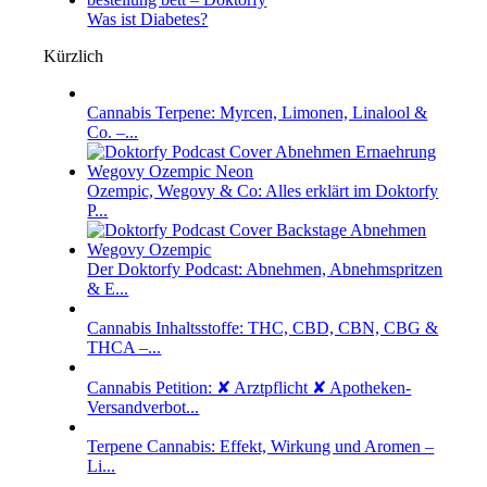
Was ist Diabetes?
Kürzlich
Cannabis Terpene: Myrcen, Limonen, Linalool &
Co. –...
Ozempic, Wegovy & Co: Alles erklärt im Doktorfy
P...
Der Doktorfy Podcast: Abnehmen, Abnehmspritzen
& E...
Cannabis Inhaltsstoffe: THC, CBD, CBN, CBG &
THCA –...
Cannabis Petition: ✘ Arztpflicht ✘ Apotheken-
Versandverbot...
Terpene Cannabis: Effekt, Wirkung und Aromen –
Li...