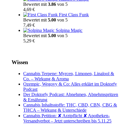
Bewertet mit
3.86
von 5
4,69
€
First Class Funk
Bewertet mit
5.00
von 5
7,49
€
Solpina Magic
Bewertet mit
5.00
von 5
5,29
€
Wissen
Cannabis Terpene: Myrcen, Limonen, Linalool &
Co. – Wirkung & Aroma
Ozempic, Wegovy & Co: Alles erklärt im Doktorfy
Podcast
Der Doktorfy Podcast: Abnehmen, Abnehmspritzen
& Ernährung
Cannabis Inhaltsstoffe: THC, CBD, CBN, CBG &
THCA – Wirkung & Unterschiede
Cannabis Petition: ✘ Arztpflicht ✘ Apotheken-
Versandverbot – Jetzt unterschreiben bis 5.11.25