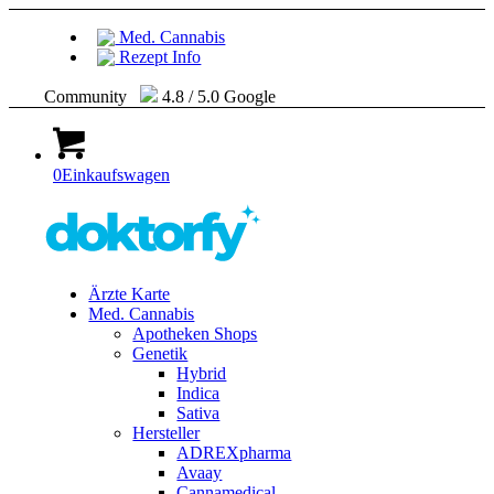
Med. Cannabis
Rezept Info
Community
4.8 / 5.0 Google
0
Einkaufswagen
Ärzte Karte
Med. Cannabis
Apotheken Shops
Genetik
Hybrid
Indica
Sativa
Hersteller
ADREXpharma
Avaay
Cannamedical