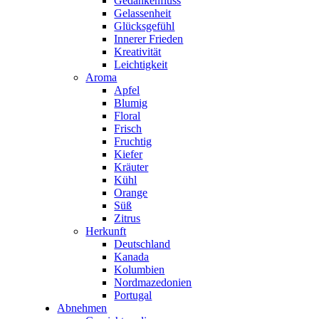
Gedankenfluss
Gelassenheit
Glücksgefühl
Innerer Frieden
Kreativität
Leichtigkeit
Aroma
Apfel
Blumig
Floral
Frisch
Fruchtig
Kiefer
Kräuter
Kühl
Orange
Süß
Zitrus
Herkunft
Deutschland
Kanada
Kolumbien
Nordmazedonien
Portugal
Abnehmen