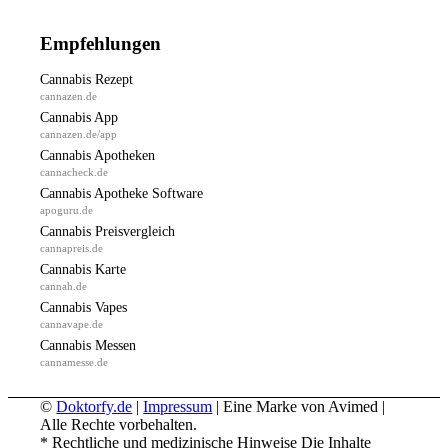
Empfehlungen
Cannabis Rezept
cannazen.de
Cannabis App
cannazen.de/app
Cannabis Apotheken
cannacheck.de
Cannabis Apotheke Software
apoguru.de
Cannabis Preisvergleich
cannapreis.de
Cannabis Karte
cannah.de
Cannabis Vapes
cannavape.de
Cannabis Messen
cannamesse.de
©
Doktorfy.de
|
Impressum
| Eine Marke von Avimed |
Alle Rechte vorbehalten.
* Rechtliche und medizinische Hinweise Die Inhalte