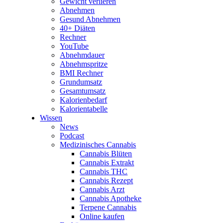
Gewicht verlieren
Abnehmen
Gesund Abnehmen
40+ Diäten
Rechner
YouTube
Abnehmdauer
Abnehmspritze
BMI Rechner
Grundumsatz
Gesamtumsatz
Kalorienbedarf
Kalorientabelle
Wissen
News
Podcast
Medizinisches Cannabis
Cannabis Blüten
Cannabis Extrakt
Cannabis THC
Cannabis Rezept
Cannabis Arzt
Cannabis Apotheke
Terpene Cannabis
Online kaufen