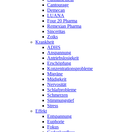
Cantourage
Demecan
LUANA
Four 20 Pharma
Remexian Pharma
Sinceritas
Zoiks
Krankheit
ADHS
Anspannung
Antriebslosigkeit
Erschöpfung
Konzentrationsprobleme
Migräne
Müdigkeit
Nervosität
Schlafprobleme
Schmerzen
Stimmungstief
Stress
Effekt
Entspannung
Euphorie
Fokus