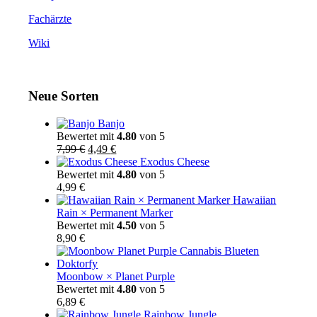
Fachärzte
Wiki
Neue Sorten
Banjo
Bewertet mit
4.80
von 5
Ursprünglicher
Aktueller
7,99
€
4,49
€
Preis
Preis
Exodus Cheese
war:
ist:
Bewertet mit
4.80
von 5
7,99 €
4,49 €.
4,99
€
Hawaiian
Rain × Permanent Marker
Bewertet mit
4.50
von 5
8,90
€
Moonbow × Planet Purple
Bewertet mit
4.80
von 5
6,89
€
Rainbow Jungle