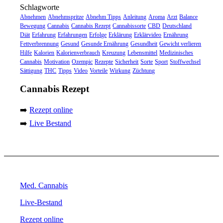
Schlagworte
Abnehmen
Abnehmspritze
Abnehm Tipps
Anleitung
Aroma
Arzt
Balance
Bewegung
Cannabis
Cannabis Rezept
Cannabissorte
CBD
Deutschland
Diät
Erfahrung
Erfahrungen
Erfolge
Erklärung
Erklärvideo
Ernährung
Fettverbrennung
Gesund
Gesunde Ernährung
Gesundheit
Gewicht verlieren
Hilfe
Kalorien
Kalorienverbrauch
Kreuzung
Lebensmittel
Medizinisches
Cannabis
Motivation
Ozempic
Rezepte
Sicherheit
Sorte
Sport
Stoffwechsel
Sättigung
THC
Tipps
Video
Vorteile
Wirkung
Züchtung
Cannabis Rezept
➡️
Rezept online
➡️
Live Bestand
Med. Cannabis
Live-Bestand
Rezept online