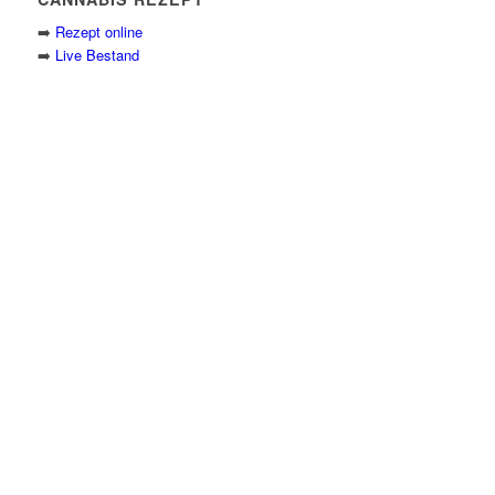
➡️
Rezept online
➡️
Live Bestand