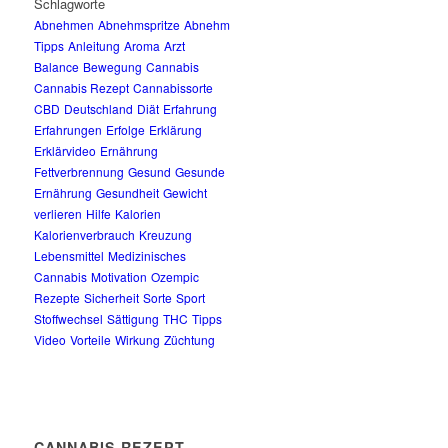
Schlagworte
Abnehmen
Abnehmspritze
Abnehm
Tipps
Anleitung
Aroma
Arzt
Balance
Bewegung
Cannabis
Cannabis Rezept
Cannabissorte
CBD
Deutschland
Diät
Erfahrung
Erfahrungen
Erfolge
Erklärung
Erklärvideo
Ernährung
Fettverbrennung
Gesund
Gesunde
Ernährung
Gesundheit
Gewicht
verlieren
Hilfe
Kalorien
Kalorienverbrauch
Kreuzung
Lebensmittel
Medizinisches
Cannabis
Motivation
Ozempic
Rezepte
Sicherheit
Sorte
Sport
Stoffwechsel
Sättigung
THC
Tipps
Video
Vorteile
Wirkung
Züchtung
CANNABIS REZEPT