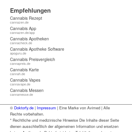
Empfehlungen
Cannabis Rezept
cannazen.de
Cannabis App
cannazen.de/app
Cannabis Apotheken
cannacheck.de
Cannabis Apotheke Software
apoguru.de
Cannabis Preisvergleich
cannapreis.de
Cannabis Karte
cannah.de
Cannabis Vapes
cannavape.de
Cannabis Messen
cannamesse.de
©
Doktorfy.de
|
Impressum
| Eine Marke von Avimed | Alle
Rechte vorbehalten.
* Rechtliche und medizinische Hinweise Die Inhalte dieser Seite
dienen ausschließlich der allgemeinen Information und ersetzen