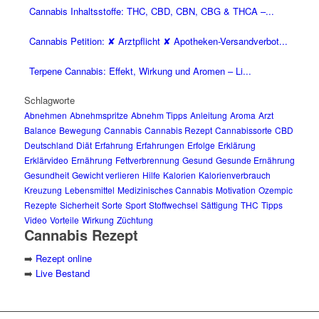
Cannabis Inhaltsstoffe: THC, CBD, CBN, CBG & THCA –...
Cannabis Petition: ✘ Arztpflicht ✘ Apotheken-Versandverbot...
Terpene Cannabis: Effekt, Wirkung und Aromen – Li...
Schlagworte
Abnehmen
Abnehmspritze
Abnehm Tipps
Anleitung
Aroma
Arzt
Balance
Bewegung
Cannabis
Cannabis Rezept
Cannabissorte
CBD
Deutschland
Diät
Erfahrung
Erfahrungen
Erfolge
Erklärung
Erklärvideo
Ernährung
Fettverbrennung
Gesund
Gesunde Ernährung
Gesundheit
Gewicht verlieren
Hilfe
Kalorien
Kalorienverbrauch
Kreuzung
Lebensmittel
Medizinisches Cannabis
Motivation
Ozempic
Rezepte
Sicherheit
Sorte
Sport
Stoffwechsel
Sättigung
THC
Tipps
Video
Vorteile
Wirkung
Züchtung
Cannabis Rezept
➡️
Rezept online
➡️
Live Bestand