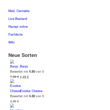
Med. Cannabis
Live-Bestand
Rezept online
Fachärzte
Wiki
Neue Sorten
Banjo
Bewertet mit
4.80
von 5
Ursprünglicher
Aktueller
7,99
€
4,49
€
Preis
Preis
war:
ist:
Exodus Cheese
7,99 €
4,49 €.
Bewertet mit
4.80
von 5
4,99
€